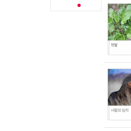
햇볕
사람의 심리