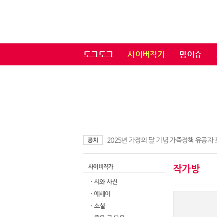
토크토크
사이버작가
맘이슈
2025년 가정의 달 기념 가족정책 유공자
사이버작가
작가방
· 시와 사진
· 에세이
· 소설