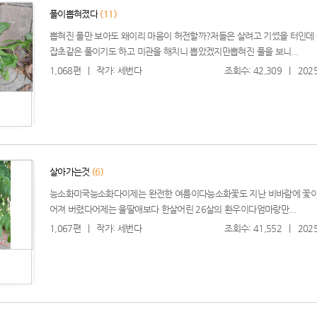
풀이뽑혀졌다
(11)
뽑혀진 풀만 보아도 왜이리 마음이 허전할까?저들은 살려고 기썼을 터인데
잡초같은 풀이기도 하고 미관을 해치니 뽑았겠지만뽑혀진 풀을 보니...
1,068편
|
작가: 세번다
조회수: 42,309
|
2025
살아가는것
(6)
능소화미국능소화다이제는 완전한 여름이다능소화꽃도 지난 비바람에 꽃이
어져 버렸다어제는 울딸애보다 한살어린 26살의 환우이다엄마랑만...
1,067편
|
작가: 세번다
조회수: 41,552
|
2025