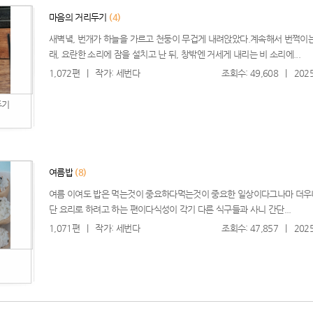
마음의 거리두기
(4)
새벽녘, 번개가 하늘을 가르고 천둥이 무겁게 내려앉았다.계속해서 번쩍이는
래, 요란한 소리에 잠을 설치고 난 뒤, 창밖엔 거세게 내리는 비 소리에...
1,072편
|
작가: 세번다
조회수: 49,608
|
2025
두기
여름밥
(8)
여름 이여도 밥은 먹는것이 중요하다먹는것이 중요한 일상이다그나마 더우
단 요리로 하려고 하는 편이다식성이 각기 다른 식구들과 사니 간단...
1,071편
|
작가: 세번다
조회수: 47,857
|
2025