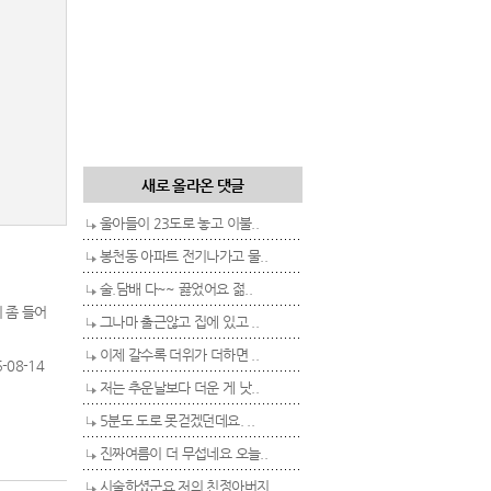
새로 올라온 댓글
울아들이 23도로 놓고 이불..
봉천동 아파트 전기나가고 물..
술.담배 다~~ 끓었어요 젊..
 좀 들어
그나마 출근않고 집에 있고 ..
이제 갈수록 더위가 더하면 ..
-08-14
저는 추운날보다 더운 게 낫..
5분도 도로 못걷겠던데요. ..
진짜여름이 더 무섭네요 오늘..
시술하셨군요 저의 친정아버지..