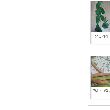
꺽여진 가지
편애의 그림