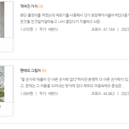
꺽여진 가지
(4)
화단 풀정리를 하였는데 예초기를 사용해서 인가 회양목까지흩어져있다좀 
온것을 친것일까잘라놓고 나서 좀있다가 치울려고 놔둔...
1,070편
|
작가: 세번다
조회수: 47,166
|
2025
편애의 그림자
(8)
“열 손가락 깨물어 안 아픈 손가락 없다”하지만 분명히 더 아픈 손가락이 
고, 문제는 그 아픔을 드러내는 방식에 있다.부모의 마음속에도 중심은...
1,069편
|
작가: 세번다
조회수: 44,862
|
2025
자