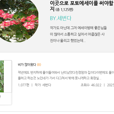
이곳으로 포토에세이를 써야할
지
(총 1,125편)
BY.세번다
작가도 아닌데 그저 에세이방에 좋은님들
이 많아서 소통하고 싶어서 어줍잖은 사
진이나 올리고 했었는데...
비가 많이왔다
(8)
작년에도 반지하에 물이들어와서 난리났엇다친정엄마 집이다이번에도 물이
올려고 하는것 노인네가 가서 다그쳐서 밖에 못나게하고 화장실...
친구가 찍어준 사진 보고 현타 겁..
1,077편
|
작가: 세번다
조회수: 46,022
|
2025
엄마가 내 머리 보고 한마디 했는..
다
했는데 ..