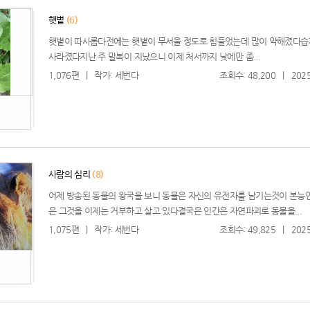
햇볕
(6)
햇볕이 따사롭다전에는 햇볕이 무서울 정도로 힘들었는데 많이 약해졌다습
사라졌다지난 주 말복이 지났으니 이제 처서까지 낮에만 좀...
1,076편
|
작가: 세번다
조회수: 48,200
|
2025
사람의 심리
(8)
어제 방송된 동물의 왕국을 보니 동물은 자신의 유전자를 남기는것이 본능
은 그것을 이제는 거부하고 살고 있다결국은 인간은 자연파괴로 동물을...
1,075편
|
작가: 세번다
조회수: 49,825
|
2025