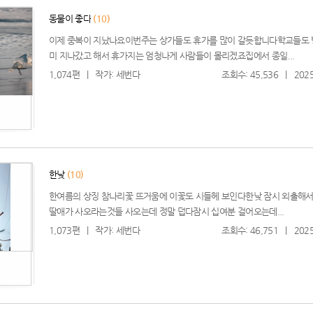
동물이 좋다
(10)
이제 중복이 지났나요이번주는 상가들도 휴가를 많이 갈듯합니다학교들도 
미 지나갔고 해서 휴가지는 엄청나게 사람들이 몰리겠죠집에서 종일...
1,074편
|
작가: 세번다
조회수: 45,536
|
2025
한낮
(10)
한여름의 상징 참나리꽃 뜨거움에 이꽃도 시들헤 보인다한낮 잠시 외출해
딸애가 사오라는것들 사오는데 정말 덥다잠시 십여분 걸어오는데...
1,073편
|
작가: 세번다
조회수: 46,751
|
2025