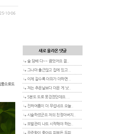
25-10-06
새로 올라온 댓글
술.담배 다~~ 끓었어요 젊..
그나마 출근않고 집에 있고 ..
이제 갈수록 더위가 더하면 ..
그림풍으로도
저는 추운날보다 더운 게 낫..
5분도 도로 못걷겠던데요. ..
진짜여름이 더 무섭네요 오늘..
시술하셨군요 저의 친정아버지..
모발관리 나도 시작해야 하는..
꾸준함이 좋아요 피부든 두피..