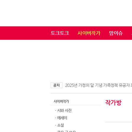
토크토크
사이버작가
맘이슈
2025년 가정의 달 기념 가족정책 유공자
사이버작가
작가방
· 시와 사진
· 에세이
· 소설