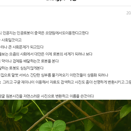
20
니 인공지는 인공로봇이 중국은 요양원에서도이용한다고한다
화 사회일것이고
라나 큰 사회문제가 되고있다
돌보는 요즘의 사회에서 대안은 이제 로봇의 세계가 되려나 보다
 약이나 검체등 배달하는것 로봇을 본다
달하는 로봇도 심심치않게본다
집으로 말벗 서비스 간단한 심부름 물가져오기 이런것들이 상용화 되려나
tgpt 그리고 구글 재미나이 이용해서 자료도 검색하고 사진도 좀더 선명하게 변환시키고 
친구가 찍어준 사진 보고 현타 겁..
덩굴 원본사진을 자연스러운 사진으로 변환하고 이름을 쓴것이다
엄마가 내 머리 보고 한마디 했는..
했는데 ..