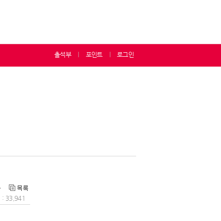
출석부
포인트
로그인
ㅣ
ㅣ
: 33,941