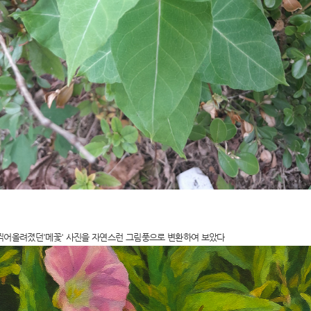
찍어올려졌던'메꽃' 사진을 자연스런 그림풍으로 변환하여 보았다