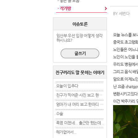
· 좋은 글 모음
· 작가방
BY 세번다
이슈토론
오늘 뉴스를 보
임산부 우선 입장 어떻게 생각
하시나요?
중국도 초고령
노인들은 어느나
노인이 노인을 
우리도 병원에서
그리고 음식 배
친구끼리도 말 못하는 이야기
앞으로 이제노인
오늘이 입추다
오늘이 입추다
오늘이 입추다
난 요즘 cha
변환시키고있다
친구가 찍어준 사진 보고 현타 겁..
친구가 찍어준 사진 보고 현타 겁..
이건 박주가리 
엄마가 내 머리 보고 한마디 했는..
엄마가 내 머리 보고 한마디 했는..
수술
수술
수술
폭염 미쳤네... 출근만 했는데 ..
폭염 미쳤네... 출근만 했는데 ..
폭염 미쳤네... 출근만 
해가없어서...
해가없어서...
해가없어서...