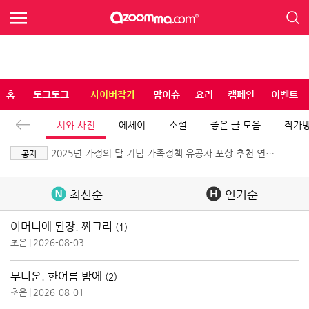
홈
토크토크
사이버작가
맘이슈
요리
캠페인
이벤트
시와 사진
에세이
소설
좋은 글 모음
작가
2025년 가정의 달 기념 가족정책 유공자 포상 추천 연장
공지
공고
최신순
인기순
어머니에 된장. 짜그리
(1)
초은
|
2026-08-03
무더운. 한여름 밤에
(2)
초은
|
2026-08-01