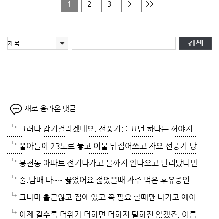
1
2
3
>
>>
새로 올라온 댓글
그러다 감기걸리겠네요. 선풍기를 끄던 하나는 꺼야지
요. 여름철 실내 적정온도가 26로 알고있는데 너무 낮
울아들이 23도로 놓고 이불 뒤집어쓰고 자요 선풍기 당
게 설정해놓고 사네요. 전기세도 많이나오겠네요.
연 틀어져있고 에휴
봉천동 아파트 전기나가고 물까지 안나오고 난리났더만
요. 어제 뉴스나오데요.진짜지 이젠 여름이 살기 더 힘
술.담배 다~~ 끓었어요 젊었을때 자주 먹은 후유증인
들걸로 보이네요. 다들 에어컨 밤새 돌리고하니요. 저는
가? 나이먹어서 생고생중 입니다 ㅠㅠㅠㅠ
그나마 출근않고 집에 있고 꼭 필요 할때만 나가고 에어
12시부터 밤 열시까지만 돌리고 에어컨끄고 선풍기 두
컨 켜고 있으니 그나마 잘 견디고 있네요 이렇게 에어컨
이제 갈수록 더위가 더하면 더하지 덜하진 않겠죠. 여름