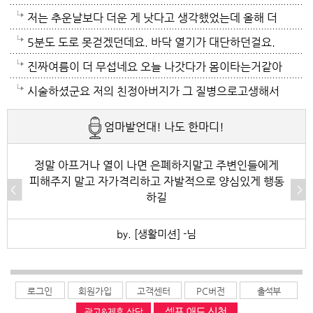
대로 교대로 키고 자네요.
이 가열되면 지구 온도는 더 올라 갈 것이고 전력은 더
만 없음 좋겠어요. 여름이 무서워요.ㅎ 겨울엔 추움 옷
저는 추운날보다 더운 게 낫다고 생각했었는데 올해 더
모자날것이고 악순환이죠 그러게요 이제는 변압기 과부
이래도 껴입고 집에 가만있음 되는데 ..여름은 집을나가
위는 난생처음 겪는 거라 적응이 안되네요. 제발 비가 쏟
5분도 도로 못걷겠던데요. 바닥 열기가 대단하던걸요.
하로 정전이 될까봐 제일 무섭기도 합니다
기가 겁나요. 장대비가 한바탕 퍼부움 좋겠네요.
아져서 기온이 내려가면 좋겠어요.
지하도로 들어가서 병원근처서 또다시 지상으로 올라와
진짜여름이 더 무섭네요 오늘 나갓다가 몸이타는거같아
병원갔네요. 두군데를 가느라고 어제그랬죠. 엔간하면
택시타고 왔어요 당분간 안나가야겠어요 처서가 되면
시술하셨군요 저의 친정아버지가 그 질병으로고생해서
밖에 나가지마요. 쓰러져요.ㅎ쿠팡에서 배달시키고 집
햇빛도 덜따갑고 더위도 한풀꺽이던데 이러다가 여름나
저도 좀 압니다 남자들이 나이먹음 잘 걸리는병이죠 여
엄마발언대! 나도 한마디!
에있는걸로 저도 해결하네요. 처서가 23일이네요. 비좀
라로 변할수도 있겠어요 쿠팡에 바람나오는 팬달린 조
자들이 방광염에 자주 걸리듯이 그병도 재발이 잦은편
왔음 좋겠어요.근대 당분간 비소식이 없더라구요. 내일
끼팔던데 그거는 오래는 사용이안되겠지요 태풍이라도
이여서 조심하셔야 할거에요 남편분 술 좋아하시나요
정말 아프거나 열이 나면 은폐하지말고 주변인들에게
피해주지 말고 자가격리하고 자발적으로 양심있게 행동
부터 중부지방은 더위가 좀 주춤한다 일기예보서 그러
불어 이 열기를 식혀주먼 좋겠어요 살다가 태풍기다리
보통 술많이 드시는분이 오는 질병인데 저의 아버지가
하길
긴하데요. 좀만 참으면 되겠지요. 에어컨 없는집 어찌사
기는 처음이네요
술고래였거든요
by. [생활미션] -님
나 몰라요. 서울 봉천동 아파트엔 전기나가고 물도안나
오고 난리도 아니더만요. 아파트는 그래서 저는 싫어요.
로그인
회원가입
고객센터
PC버전
출석부