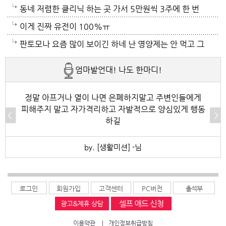
중... 캡모자 특히
동네 저렴한 클리닉 하는 곳 가서 5만원씩 3주에 한 번
씩 가는것도 좋아~~
이게 진짜 유전이 100%ㅠ
판토모나 요즘 많이 보이긴 하네 난 영양제는 안 먹고 그
냥 샴푸만 좋은 거 쓰는데 에반가
엄마발언대! 나도 한마디!
정말 아프거나 열이 나면 은폐하지말고 주변인들에게
피해주지 말고 자가격리하고 자발적으로 양심있게 행동
하길
by. [생활미션] -님
로그인
회원가입
고객센터
PC버전
출석부
이용약관
|
개인정보취급방침