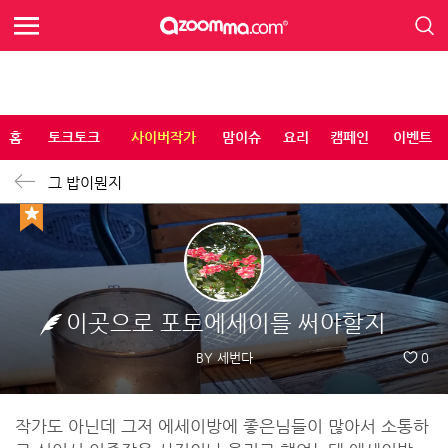
홈
토크토크
사이버작가
맘이슈
요리
캠페인
이벤트
그 밥이뭔지
이곳으로 포토에세이를 써야할지
BY 세번다
0
작가도 아닌데 그저 에세이방에 좋은님들이 많아서 소통하