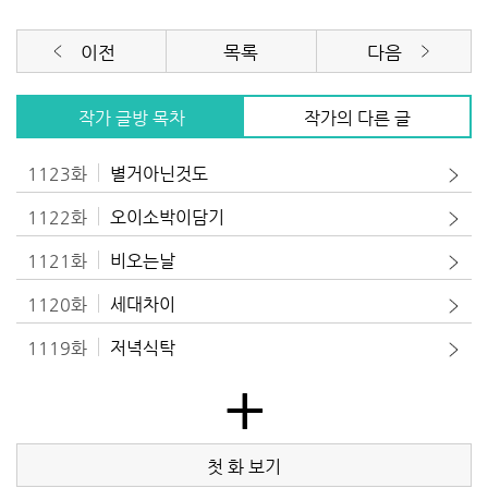
이전
목록
다음
작가 글방 목차
작가의 다른 글
1123화
별거아닌것도
1122화
오이소박이담기
1121화
비오는날
1120화
세대차이
1119화
저녁식탁
+
첫 화 보기