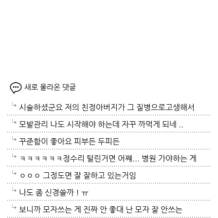
새로 올라온 댓글
시술하셨군요 저의 친정아버지가 그 질병으로고생해서
저도 좀 압니다 남자들이 나이먹음 잘 걸리는병이죠 여
모발관리 나도 시작해야 하는데 자꾸 까먹게 되네 ..
자들이 방광염에 자주 걸리듯이 그병도 재발이 잦은편
꾸준함이 좋아요 피부든 두피든
이여서 조심하셔야 할거에요 남편분 술 좋아하시나요
ㅋㅋㅋㅋㅋㅋ정수리 털린거면 어쨰... 병원 가야하는 게
보통 술많이 드시는분이 오는 질병인데 저의 아버지가
아닌지..
ㅇㅇㅇ 그정도면 잘 잘하고 있는거임
술고래였거든요
나도 좀 신경쓸까 ! ㅠ
보니까 모자쓰는 게 진짜 안 좋대 난 모자 잘 안쓰는