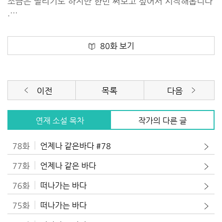
조금은 떨리기도 하지만 한번 써보고 싶어서 시작해봅니다
.
부족한것 많을줄 알아요 .
80화 보기
이전
목록
다음
연재 소설 목차
작가의 다른 글
78화
언제나 같은바다 #78
77화
언제나 같은 바다
76화
떠나가는 바다
75화
떠나가는 바다