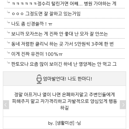
이여서 조심하셔야 할거에요 남편분 술 좋아하시나요
ㅋㅋㅋㅋㅋㅋ정수리 털린거면 어쨰... 병원 가야하는 게
보통 술많이 드시는분이 오는 질병인데 저의 아버지가
아닌지..
ㅇㅇㅇ 그정도면 잘 잘하고 있는거임
술고래였거든요
나도 좀 신경쓸까 ! ㅠ
보니까 모자쓰는 게 진짜 안 좋대 난 모자 잘 안쓰는
중... 캡모자 특히
동네 저렴한 클리닉 하는 곳 가서 5만원씩 3주에 한 번
씩 가는것도 좋아~~
이게 진짜 유전이 100%ㅠ
판토모나 요즘 많이 보이긴 하네 난 영양제는 안 먹고 그
냥 샴푸만 좋은 거 쓰는데 에반가
엄마발언대! 나도 한마디!
정말 아프거나 열이 나면 은폐하지말고 주변인들에게
피해주지 말고 자가격리하고 자발적으로 양심있게 행동
하길
by. [생활미션] -님