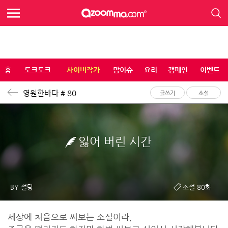
홈
토크토크
사이버작가
맘이슈
요리
캠페인
이벤트
영원한바다 # 80
글쓰기
소설
잃어 버린 시간
BY 설탕
소설 80화
세상에 처음으로 써보는 소설이라,