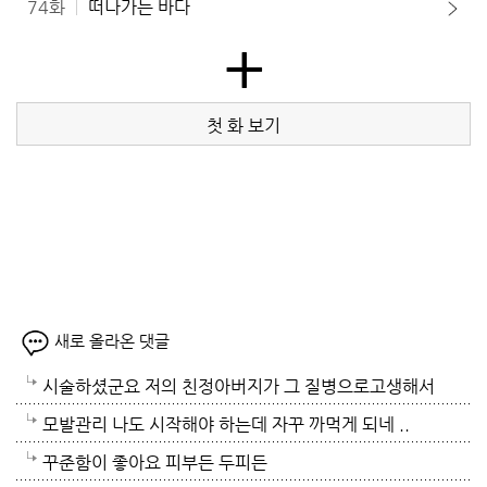
74화
떠나가는 바다
+
첫 화 보기
새로 올라온 댓글
시술하셨군요 저의 친정아버지가 그 질병으로고생해서
저도 좀 압니다 남자들이 나이먹음 잘 걸리는병이죠 여
모발관리 나도 시작해야 하는데 자꾸 까먹게 되네 ..
자들이 방광염에 자주 걸리듯이 그병도 재발이 잦은편
꾸준함이 좋아요 피부든 두피든