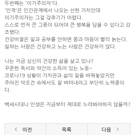
두번째는 '이기주의자'다.
'인격'은 인간관계에서 나오는 선한 가치인데
이기주의자는 그걸 갖추기가 어렵다.
스스로 먼저 큰 그릇이 되어야 큰 행복을 담을 수 있다고 강
조했다.
건강비결은 일과 공부를 안하면 몸과 마음이 빨리 늙는다.
일하는 사람은 건강하고 노는 사람은 건강하지 않다.
나는 지금 심신이 건강한 삶을 살고 있나?
꾸준한 독서와 약간의 소득이 있는 노동~
코로나19 상황이 가치관과 삶의 질을 바꿔놓았지만
주어진 악조건 속에서도 잘 버텨내려고 부단히 노력중이
다.
백세시대니 인생은 지금부터 제대로 누려봐야하지 않을까?
이전
목록
다음