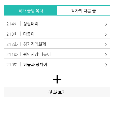
작가 글방 목차
작가의 다른 글
214화
성질머리
213화
다롱이
212화
경기지역화폐
211화
광명시장 나들이
210화
하늘과 땅차이
+
첫 화 보기