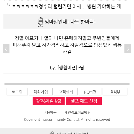
왔음 좋겠어요.근대 당분간 비소식이 없더라구요. 내일
끼팔던데 그거는 오래는 사용이안되겠지요 태풍이라도
이여서 조심하셔야 할거에요 남편분 술 좋아하시나요
ㅋㅋㅋㅋㅋㅋ정수리 털린거면 어쨰... 병원 가야하는 게
부터 중부지방은 더위가 좀 주춤한다 일기예보서 그러
불어 이 열기를 식혀주먼 좋겠어요 살다가 태풍기다리
보통 술많이 드시는분이 오는 질병인데 저의 아버지가
아닌지..
엄마발언대! 나도 한마디!
긴하데요. 좀만 참으면 되겠지요. 에어컨 없는집 어찌사
기는 처음이네요
술고래였거든요
나 몰라요. 서울 봉천동 아파트엔 전기나가고 물도안나
정말 아프거나 열이 나면 은폐하지말고 주변인들에게
피해주지 말고 자가격리하고 자발적으로 양심있게 행동
오고 난리도 아니더만요. 아파트는 그래서 저는 싫어요.
하길
by. [생활미션] -님
로그인
회원가입
고객센터
PC버전
출석부
이용약관
|
개인정보취급방침
Copyright Inuscommunity Co.,Ltd. All rights reserved