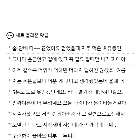
새로 올라온 댓글
술.담배 다~~ 끓었어요 젊었을때 자주 먹은 후유증인
가? 나이먹어서 생고생중 입니다 ㅠㅠㅠㅠ
그나마 출근않고 집에 있고 꼭 필요 할때만 나가고 에어
컨 켜고 있으니 그나마 잘 견디고 있네요 이렇게 에어컨
이제 갈수록 더위가 더하면 더하지 덜하진 않겠죠. 여름
이 가열되면 지구 온도는 더 올라 갈 것이고 전력은 더
만 없음 좋겠어요. 여름이 무서워요.ㅎ 겨울엔 추움 옷
저는 추운날보다 더운 게 낫다고 생각했었는데 올해 더
모자날것이고 악순환이죠 그러게요 이제는 변압기 과부
이래도 껴입고 집에 가만있음 되는데 ..여름은 집을나가
위는 난생처음 겪는 거라 적응이 안되네요. 제발 비가 쏟
5분도 도로 못걷겠던데요. 바닥 열기가 대단하던걸요.
하로 정전이 될까봐 제일 무섭기도 합니다
기가 겁나요. 장대비가 한바탕 퍼부움 좋겠네요.
아져서 기온이 내려가면 좋겠어요.
지하도로 들어가서 병원근처서 또다시 지상으로 올라와
진짜여름이 더 무섭네요 오늘 나갓다가 몸이타는거같아
병원갔네요. 두군데를 가느라고 어제그랬죠. 엔간하면
택시타고 왔어요 당분간 안나가야겠어요 처서가 되면
시술하셨군요 저의 친정아버지가 그 질병으로고생해서
밖에 나가지마요. 쓰러져요.ㅎ쿠팡에서 배달시키고 집
햇빛도 덜따갑고 더위도 한풀꺽이던데 이러다가 여름나
저도 좀 압니다 남자들이 나이먹음 잘 걸리는병이죠 여
모발관리 나도 시작해야 하는데 자꾸 까먹게 되네 ..
에있는걸로 저도 해결하네요. 처서가 23일이네요. 비좀
라로 변할수도 있겠어요 쿠팡에 바람나오는 팬달린 조
자들이 방광염에 자주 걸리듯이 그병도 재발이 잦은편
꾸준함이 좋아요 피부든 두피든