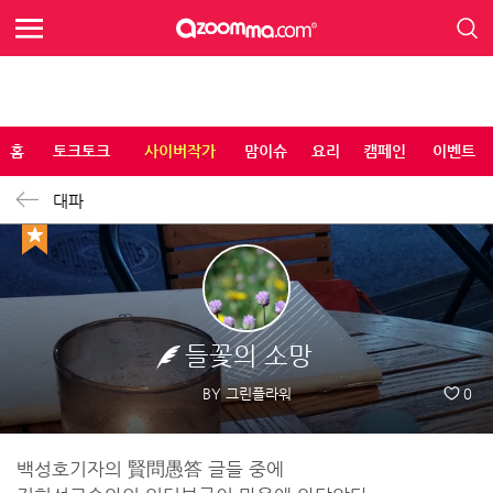
홈
토크토크
사이버작가
맘이슈
요리
캠페인
이벤트
대파
들꽃의 소망
BY 그린플라워
0
백성호기자의 賢問愚答 글들 중에