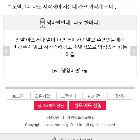
밖에 나가지마요. 쓰러져요.ㅎ쿠팡에서 배달시키고 집
햇빛도 덜따갑고 더위도 한풀꺽이던데 이러다가 여름나
저도 좀 압니다 남자들이 나이먹음 잘 걸리는병이죠 여
모발관리 나도 시작해야 하는데 자꾸 까먹게 되네 ..
에있는걸로 저도 해결하네요. 처서가 23일이네요. 비좀
라로 변할수도 있겠어요 쿠팡에 바람나오는 팬달린 조
자들이 방광염에 자주 걸리듯이 그병도 재발이 잦은편
엄마발언대! 나도 한마디!
왔음 좋겠어요.근대 당분간 비소식이 없더라구요. 내일
끼팔던데 그거는 오래는 사용이안되겠지요 태풍이라도
이여서 조심하셔야 할거에요 남편분 술 좋아하시나요
부터 중부지방은 더위가 좀 주춤한다 일기예보서 그러
불어 이 열기를 식혀주먼 좋겠어요 살다가 태풍기다리
보통 술많이 드시는분이 오는 질병인데 저의 아버지가
정말 아프거나 열이 나면 은폐하지말고 주변인들에게
피해주지 말고 자가격리하고 자발적으로 양심있게 행동
긴하데요. 좀만 참으면 되겠지요. 에어컨 없는집 어찌사
기는 처음이네요
술고래였거든요
하길
나 몰라요. 서울 봉천동 아파트엔 전기나가고 물도안나
by. [생활미션] -님
오고 난리도 아니더만요. 아파트는 그래서 저는 싫어요.
로그인
회원가입
고객센터
PC버전
출석부
이용약관
|
개인정보취급방침
Copyright Inuscommunity Co.,Ltd. All rights reserved