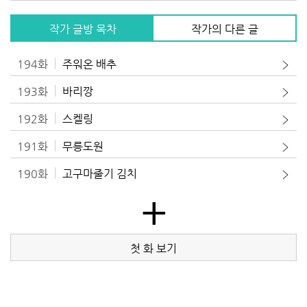
작가 글방 목차
작가의 다른 글
194화
주워온 배추
193화
바리깡
192화
스켈링
191화
무릉도원
190화
고구마줄기 김치
+
첫 화 보기