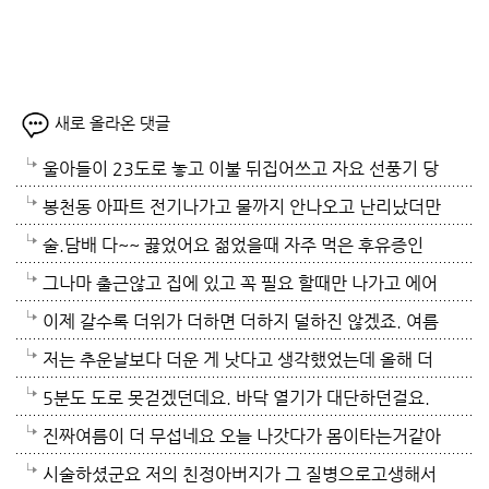
새로 올라온 댓글
울아들이 23도로 놓고 이불 뒤집어쓰고 자요 선풍기 당
연 틀어져있고 에휴
봉천동 아파트 전기나가고 물까지 안나오고 난리났더만
요. 어제 뉴스나오데요.진짜지 이젠 여름이 살기 더 힘
술.담배 다~~ 끓었어요 젊었을때 자주 먹은 후유증인
들걸로 보이네요. 다들 에어컨 밤새 돌리고하니요. 저는
가? 나이먹어서 생고생중 입니다 ㅠㅠㅠㅠ
그나마 출근않고 집에 있고 꼭 필요 할때만 나가고 에어
12시부터 밤 열시까지만 돌리고 에어컨끄고 선풍기 두
컨 켜고 있으니 그나마 잘 견디고 있네요 이렇게 에어컨
이제 갈수록 더위가 더하면 더하지 덜하진 않겠죠. 여름
대로 교대로 키고 자네요.
이 가열되면 지구 온도는 더 올라 갈 것이고 전력은 더
만 없음 좋겠어요. 여름이 무서워요.ㅎ 겨울엔 추움 옷
저는 추운날보다 더운 게 낫다고 생각했었는데 올해 더
모자날것이고 악순환이죠 그러게요 이제는 변압기 과부
이래도 껴입고 집에 가만있음 되는데 ..여름은 집을나가
위는 난생처음 겪는 거라 적응이 안되네요. 제발 비가 쏟
5분도 도로 못걷겠던데요. 바닥 열기가 대단하던걸요.
하로 정전이 될까봐 제일 무섭기도 합니다
기가 겁나요. 장대비가 한바탕 퍼부움 좋겠네요.
아져서 기온이 내려가면 좋겠어요.
지하도로 들어가서 병원근처서 또다시 지상으로 올라와
진짜여름이 더 무섭네요 오늘 나갓다가 몸이타는거같아
병원갔네요. 두군데를 가느라고 어제그랬죠. 엔간하면
택시타고 왔어요 당분간 안나가야겠어요 처서가 되면
시술하셨군요 저의 친정아버지가 그 질병으로고생해서