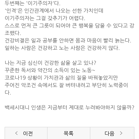
두번째는 '이기주의자'다.
'인격'은 인간관계에서 나오는 선한 가치인데
이기주의자는 그걸 갖추기가 어렵다.
스스로 먼저 큰 그릇이 되어야 큰 행복을 담을 수 있다고 강
조했다.
건강비결은 일과 공부를 안하면 몸과 마음이 빨리 늙는다.
일하는 사람은 건강하고 노는 사람은 건강하지 않다.
나는 지금 심신이 건강한 삶을 살고 있나?
꾸준한 독서와 약간의 소득이 있는 노동~
코로나19 상황이 가치관과 삶의 질을 바꿔놓았지만
주어진 악조건 속에서도 잘 버텨내려고 부단히 노력중이
다.
백세시대니 인생은 지금부터 제대로 누려봐야하지 않을까?
이전
목록
다음