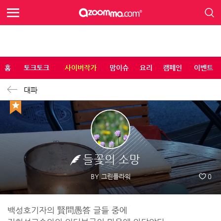
홈
토크토크
사이버작가
맘이슈
요리
캠페인
이벤트
대파
들꽃의 소망
BY 그린플라워
0
백성호기자의 賢問愚答 글들 중에