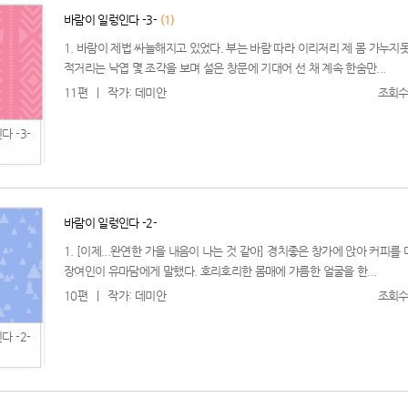
바람이 일렁인다 -3-
(1)
1. 바람이 제법 싸늘해지고 있었다. 부는 바람 따라 이리저리 제 몸 가누지
적거리는 낙엽 몇 조각을 보며 설은 창문에 기대어 선 채 계속 한숨만...
11편
|
작가: 데미안
조회수:
 -3-
바람이 일렁인다 -2-
1. [이제...완연한 가을 내음이 나는 것 같아] 경치좋은 창가에 앉아 커피를
장여인이 유마담에게 말했다. 호리호리한 몸매에 갸름한 얼굴을 한...
10편
|
작가: 데미안
조회수:
 -2-