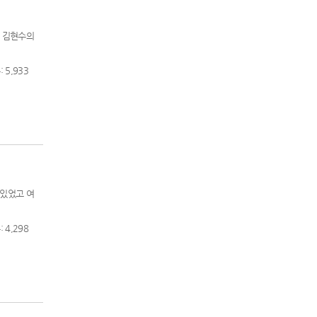
인 김현수의
 5,933
 있었고 여
 4,298