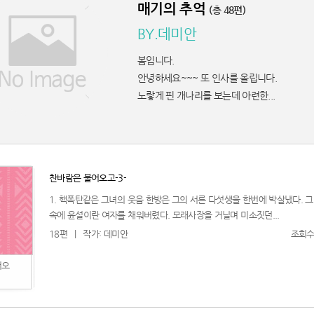
매기의 추억
(총 48편)
BY.데미안
봄입니다.
안녕하세요~~~ 또 인사를 올립니다.
노랗게 핀 개나리를 보는데 아련한...
찬바람은 불어오고-3-
친구가 찍어준 사진 보고 현타 겁..
1. 핵폭탄같은 그녀의 웃음 한방은 그의 서른 다섯생을 한번에 박살냈다. 
속에 윤설이란 여자를 채워버렸다. 모래사장을 거닐며 미소짓던...
엄마가 내 머리 보고 한마디 했는..
18편
|
작가: 데미안
조회수:
했는데 ..
어오
리