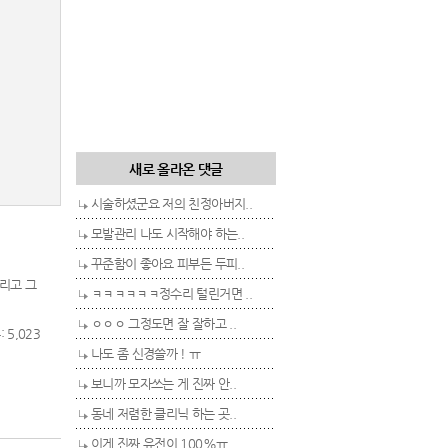
새로 올라온 댓글
시술하셨군요 저의 친정아버지..
모발관리 나도 시작해야 하는..
꾸준함이 좋아요 피부든 두피..
그리고 그
ㅋㅋㅋㅋㅋㅋ정수리 털린거면 ..
ㅇㅇㅇ 그정도면 잘 잘하고 ..
 5,023
나도 좀 신경쓸까 ! ㅠ
보니까 모자쓰는 게 진짜 안..
동네 저렴한 클리닉 하는 곳..
이게 진짜 유전이 100%ㅠ