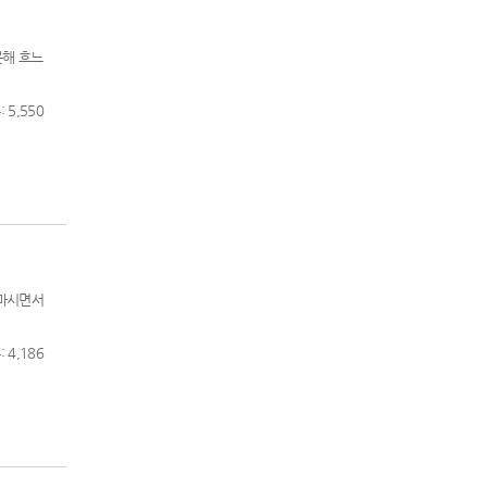
못해 흐느
 5,550
 마시면서
 4,186