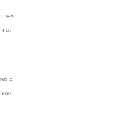
 우리는 헤
 4,135
열었다. 그
 6,066