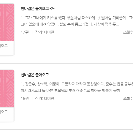
찬바람은 불어오고 -2-
1. 그가 그녀에게 키스를 했다. 햇살처럼 따스하게...깃털처럼 가벼웁게...
그녀 입술에 내려 앉았다. 설의 눈이 동그래졌다. 세상이 멈춘 듯...
17편
|
작가: 데미안
조회수:
어오고
찬바람은 불어오고
1. 김준수, 황보혁, 이장희. 고등학교 대학교 동창생이다. 준수는 법을 공부
아서라기보다 늘 바쁜 부모님의 부재가 준수로 하여금 책속에 묻혀...
16편
|
작가: 데미안
조회수:
어오고