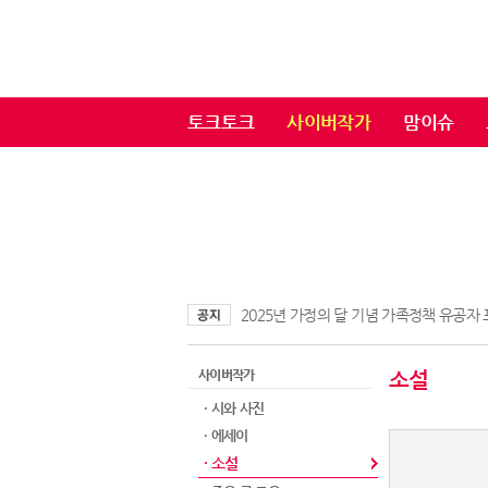
토크토크
사이버작가
맘이슈
2025년 가정의 달 기념 가족정책 유공자
사이버작가
소설
· 시와 사진
· 에세이
· 소설