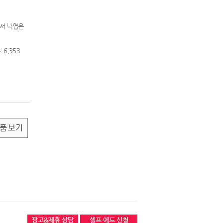
에서 낙엽은
 6,353
품 보기