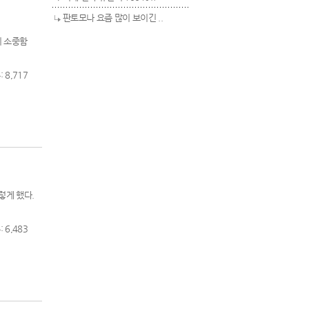
판토모나 요즘 많이 보이긴 ..
의 소중함
 8,717
렇게 했다.
 6,483