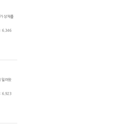
자가 상체를
 6,346
이 밀려왔
 6,923