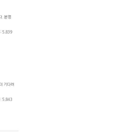
다. 분명
 5,839
 더 기다려
 5,843