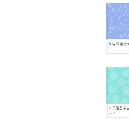
바람이 숨을 
나뭇잎은 휘
ㅡ 4