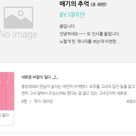
매기의 추억
(총 48편)
BY.데미안
봄입니다.
안녕하세요~~~ 또 인사를 올립니다.
노랗게 핀 개나리를 보는데 아련한...
새로운 바람이 일다 _2_
친구가 찍어준 사진 보고 현타 겁..
동창생과의 만남이 설이는 여전히 어색했다. 모두들 그녀의 집안 일을 알고
전히 그녀 앞에서 조심스러워 한다는 걸 알고 있는 그녀인지라 새로운...
엄마가 내 머리 보고 한마디 했는..
8편
|
작가: 데미안
조회수:
했는데 ..
 일다
리