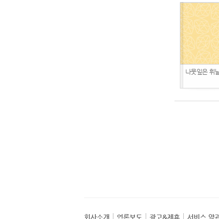
나뭇잎은 휘
회사소개
언론보도
광고&제휴
서비스 약