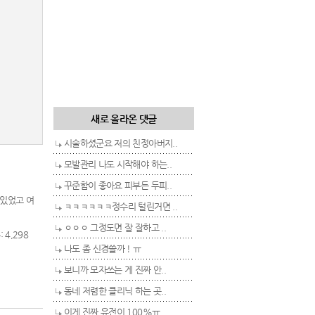
새로 올라온 댓글
시술하셨군요 저의 친정아버지..
모발관리 나도 시작해야 하는..
꾸준함이 좋아요 피부든 두피..
 있었고 여
ㅋㅋㅋㅋㅋㅋ정수리 털린거면 ..
ㅇㅇㅇ 그정도면 잘 잘하고 ..
 4,298
나도 좀 신경쓸까 ! ㅠ
보니까 모자쓰는 게 진짜 안..
동네 저렴한 클리닉 하는 곳..
이게 진짜 유전이 100%ㅠ