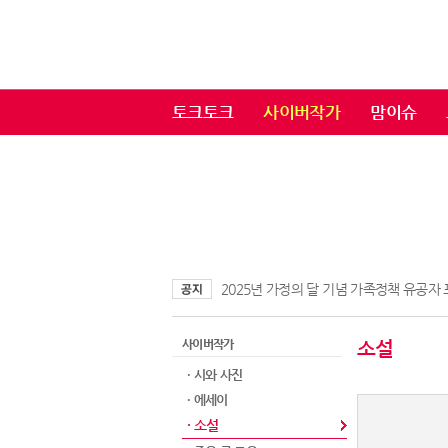
토크토크
사이버작가
맘이슈
2025년 가정의 달 기념 가족정책 유공자
사이버작가
소설
· 시와 사진
· 에세이
· 소설