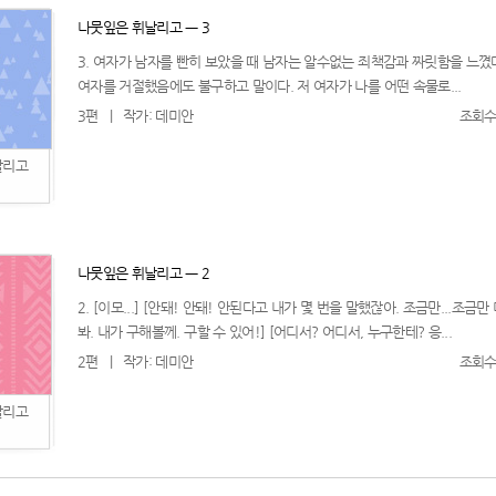
나뭇잎은 휘날리고 ㅡ 3
3. 여자가 남자를 빤히 보았을 때 남자는 알수없는 죄책감과 짜릿함을 느꼈
여자를 거절했음에도 불구하고 말이다. 저 여자가 나를 어떤 속물로...
3편
|
작가: 데미안
조회수:
날리고
나뭇잎은 휘날리고 ㅡ 2
2. [이모...] [안돼! 안돼! 안된다고 내가 몇 번을 말했잖아. 조금만...조금만
봐. 내가 구해볼께. 구할 수 있어!] [어디서? 어디서, 누구한테? 응...
2편
|
작가: 데미안
조회수:
날리고