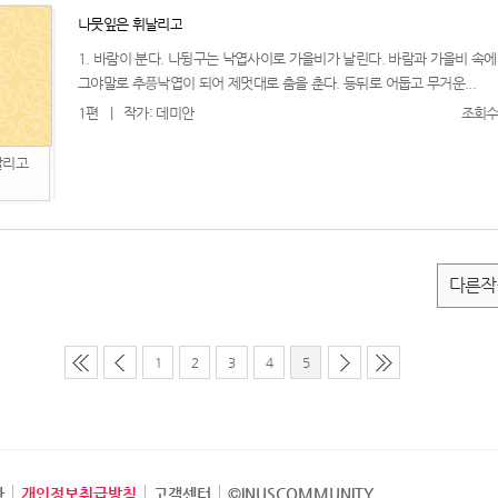
나뭇잎은 휘날리고
1. 바람이 분다. 나뒹구는 낙엽사이로 가을비가 날린다. 바람과 가을비 속
그야말로 추픙낙엽이 되어 제멋대로 춤을 춘다. 등뒤로 어둡고 무거운...
1편
|
작가: 데미안
조회수:
날리고
다른작
1
2
3
4
5
관
개인정보취급방침
고객센터
©INUSCOMMUNITY