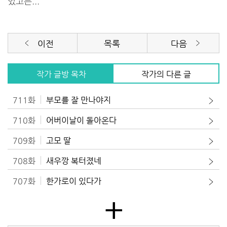
있고픈...
이전
목록
다음
작가 글방 목차
작가의 다른 글
711화
부모를 잘 만나야지
710화
어버이날이 돌아온다
709화
고모 딸
708화
새우깡 복터졌네
707화
한가로이 있다가
+