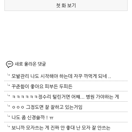
첫 화 보기
새로 올라온 댓글
모발관리 나도 시작해야 하는데 자꾸 까먹게 되네 ..
꾸준함이 좋아요 피부든 두피든
ㅋㅋㅋㅋㅋㅋ정수리 털린거면 어쨰... 병원 가야하는 게
아닌지..
ㅇㅇㅇ 그정도면 잘 잘하고 있는거임
나도 좀 신경쓸까 ! ㅠ
보니까 모자쓰는 게 진짜 안 좋대 난 모자 잘 안쓰는