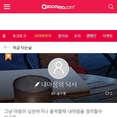
홈
토크토크
사이버작가
맘이슈
요리
캠페인
이벤트
적금 타는날
내마음의 낙서
BY 살구꽃
0
그냥 마음이 심란하거나 울적할때 내마음을 정리할수