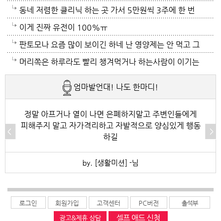
중... 캡모자 특히
동네 저렴한 클리닉 하는 곳 가서 5만원씩 3주에 한 번
씩 가는것도 좋아~~
이게 진짜 유전이 100%ㅠ
판토모나 요즘 많이 보이긴 하네 난 영양제는 안 먹고 그
냥 샴푸만 좋은 거 쓰는데 에반가
머리쪽은 하루라도 빨리 챙겨먹거나 하는사람이 이기는
..
엄마발언대! 나도 한마디!
정말 아프거나 열이 나면 은폐하지말고 주변인들에게
피해주지 말고 자가격리하고 자발적으로 양심있게 행동
하길
by. [생활미션] -님
로그인
회원가입
고객센터
PC버전
출석부