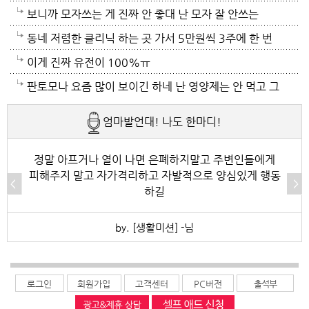
보니까 모자쓰는 게 진짜 안 좋대 난 모자 잘 안쓰는
중... 캡모자 특히
동네 저렴한 클리닉 하는 곳 가서 5만원씩 3주에 한 번
씩 가는것도 좋아~~
이게 진짜 유전이 100%ㅠ
판토모나 요즘 많이 보이긴 하네 난 영양제는 안 먹고 그
냥 샴푸만 좋은 거 쓰는데 에반가
엄마발언대! 나도 한마디!
정말 아프거나 열이 나면 은폐하지말고 주변인들에게
피해주지 말고 자가격리하고 자발적으로 양심있게 행동
하길
by. [생활미션] -님
로그인
회원가입
고객센터
PC버전
출석부