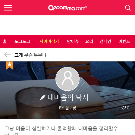
홈
토크토크
사이버작가
맘이슈
요리
캠페인
이벤트
그게 무슨 부부냐
내마음의 낙서
BY 살구꽃
0
그냥 마음이 심란하거나 울적할때 내마음을 정리할수