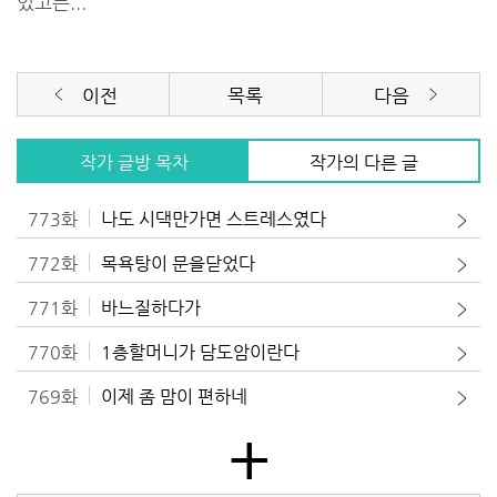
있고픈...
이전
목록
다음
작가 글방 목차
작가의 다른 글
773화
나도 시댁만가면 스트레스였다
772화
목욕탕이 문을닫었다
771화
바느질하다가
770화
1층할머니가 담도암이란다
769화
이제 좀 맘이 편하네
+