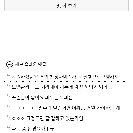
첫 화 보기
새로 올라온 댓글
시술하셨군요 저의 친정아버지가 그 질병으로고생해서
저도 좀 압니다 남자들이 나이먹음 잘 걸리는병이죠 여
모발관리 나도 시작해야 하는데 자꾸 까먹게 되네 ..
자들이 방광염에 자주 걸리듯이 그병도 재발이 잦은편
꾸준함이 좋아요 피부든 두피든
이여서 조심하셔야 할거에요 남편분 술 좋아하시나요
ㅋㅋㅋㅋㅋㅋ정수리 털린거면 어쨰... 병원 가야하는 게
보통 술많이 드시는분이 오는 질병인데 저의 아버지가
아닌지..
ㅇㅇㅇ 그정도면 잘 잘하고 있는거임
술고래였거든요
나도 좀 신경쓸까 ! ㅠ