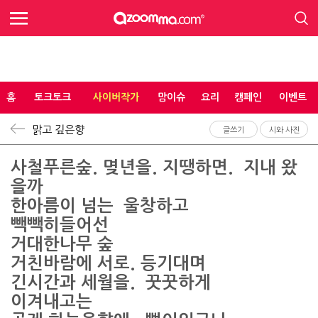
홈
토크토크
사이버작가
맘이슈
요리
캠페인
이벤트
맑고 깊은향
글쓰기
시와 사진
사철푸른숲. 몆년을. 지땡하면. 지내 왔
을까
한아름이 넘는 울창하고
빽빽히들어선
거대한나무 숲
거친바람에 서로. 등기대며
긴시간과 세월을. 꿋꿋하게
이겨내고는