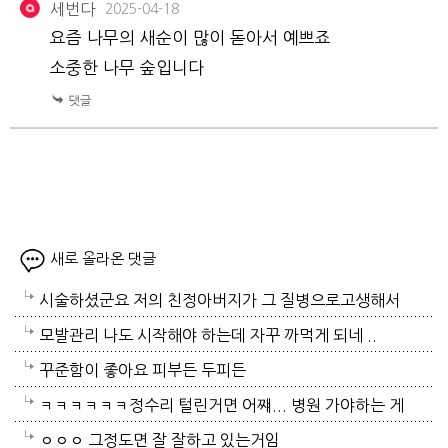
세번다
2025-04-18
요즘 나무의 새순이 많이 돋아서 예쁘죠
소중한 나무 숲입니다
새로 올라온 댓글
시술하셨군요 저의 친정아버지가 그 질병으로고생해서
저도 좀 압니다 남자들이 나이먹음 잘 걸리는병이죠 여
모발관리 나도 시작해야 하는데 자꾸 까먹게 되네 ..
자들이 방광염에 자주 걸리듯이 그병도 재발이 잦은편
꾸준함이 좋아요 피부든 두피든
이여서 조심하셔야 할거에요 남편분 술 좋아하시나요
ㅋㅋㅋㅋㅋㅋ정수리 털린거면 어쨰... 병원 가야하는 게
보통 술많이 드시는분이 오는 질병인데 저의 아버지가
아닌지..
ㅇㅇㅇ 그정도면 잘 잘하고 있는거임