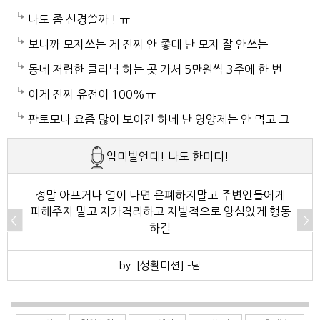
술고래였거든요
나도 좀 신경쓸까 ! ㅠ
보니까 모자쓰는 게 진짜 안 좋대 난 모자 잘 안쓰는
중... 캡모자 특히
동네 저렴한 클리닉 하는 곳 가서 5만원씩 3주에 한 번
씩 가는것도 좋아~~
이게 진짜 유전이 100%ㅠ
판토모나 요즘 많이 보이긴 하네 난 영양제는 안 먹고 그
냥 샴푸만 좋은 거 쓰는데 에반가
엄마발언대! 나도 한마디!
정말 아프거나 열이 나면 은폐하지말고 주변인들에게
피해주지 말고 자가격리하고 자발적으로 양심있게 행동
하길
by. [생활미션] -님