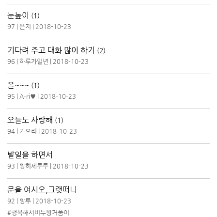
눈높이
(1)
97
|
은지
|
2018-10-23
기다려 주고 대화 많이 하기
(2)
96
|
하루가일년
|
2018-10-23
올~~~
(1)
95
|
A-ri♥
|
2018-10-23
오늘도 사랑해
(1)
94
|
가으리
|
2018-10-23
밭일을 하면서
93
|
빵히세루루
|
2018-10-23
문을 여시오,그랫떠니
92
|
빵루
|
2018-10-23
#행복해서비누왕거품이