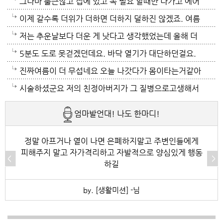
들걸로 보이네요. 다들 에어컨 밤새 돌리고하니요. 저는
가? 나이먹어서 생고생중 입니다 ㅠㅠㅠㅠ
그나마 출근않고 집에 있고 꼭 필요 할때만 나가고 에어
12시부터 밤 열시까지만 돌리고 에어컨끄고 선풍기 두
컨 켜고 있으니 그나마 잘 견디고 있네요 이렇게 에어컨
이제 갈수록 더위가 더하면 더하지 덜하진 않겠죠. 여름
대로 교대로 키고 자네요.
이 가열되면 지구 온도는 더 올라 갈 것이고 전력은 더
만 없음 좋겠어요. 여름이 무서워요.ㅎ 겨울엔 추움 옷
저는 추운날보다 더운 게 낫다고 생각했었는데 올해 더
모자날것이고 악순환이죠 그러게요 이제는 변압기 과부
이래도 껴입고 집에 가만있음 되는데 ..여름은 집을나가
위는 난생처음 겪는 거라 적응이 안되네요. 제발 비가 쏟
5분도 도로 못걷겠던데요. 바닥 열기가 대단하던걸요.
하로 정전이 될까봐 제일 무섭기도 합니다
기가 겁나요. 장대비가 한바탕 퍼부움 좋겠네요.
아져서 기온이 내려가면 좋겠어요.
지하도로 들어가서 병원근처서 또다시 지상으로 올라와
진짜여름이 더 무섭네요 오늘 나갓다가 몸이타는거같아
병원갔네요. 두군데를 가느라고 어제그랬죠. 엔간하면
택시타고 왔어요 당분간 안나가야겠어요 처서가 되면
시술하셨군요 저의 친정아버지가 그 질병으로고생해서
밖에 나가지마요. 쓰러져요.ㅎ쿠팡에서 배달시키고 집
햇빛도 덜따갑고 더위도 한풀꺽이던데 이러다가 여름나
저도 좀 압니다 남자들이 나이먹음 잘 걸리는병이죠 여
엄마발언대! 나도 한마디!
에있는걸로 저도 해결하네요. 처서가 23일이네요. 비좀
라로 변할수도 있겠어요 쿠팡에 바람나오는 팬달린 조
자들이 방광염에 자주 걸리듯이 그병도 재발이 잦은편
왔음 좋겠어요.근대 당분간 비소식이 없더라구요. 내일
끼팔던데 그거는 오래는 사용이안되겠지요 태풍이라도
이여서 조심하셔야 할거에요 남편분 술 좋아하시나요
정말 아프거나 열이 나면 은폐하지말고 주변인들에게
피해주지 말고 자가격리하고 자발적으로 양심있게 행동
부터 중부지방은 더위가 좀 주춤한다 일기예보서 그러
불어 이 열기를 식혀주먼 좋겠어요 살다가 태풍기다리
보통 술많이 드시는분이 오는 질병인데 저의 아버지가
하길
긴하데요. 좀만 참으면 되겠지요. 에어컨 없는집 어찌사
기는 처음이네요
술고래였거든요
by. [생활미션] -님
나 몰라요. 서울 봉천동 아파트엔 전기나가고 물도안나
오고 난리도 아니더만요. 아파트는 그래서 저는 싫어요.