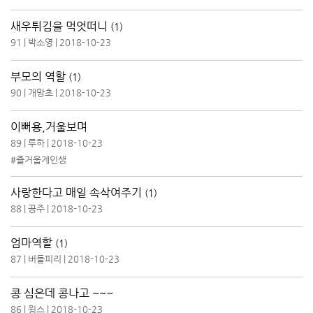
새우튀김을 먹엇떠니
(1)
91
|
박소영
|
2018-10-23
부모의 역할
(1)
90
|
개망초
|
2018-10-23
이뻐용,거울보며
89
|
루하
|
2018-10-23
#즐거웁게인생
사랑한다고 매일 속삭여주기
(1)
88
|
공주
|
2018-10-23
엄마역할
(1)
87
|
버들피리
|
2018-10-23
콩 심은데 콩나고 ~~~
86
|
윙스
|
2018-10-23