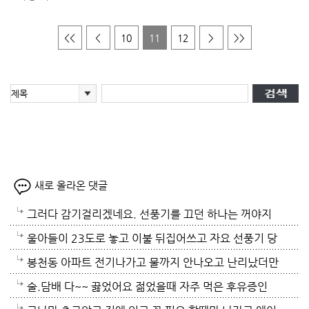
<<
<
10
11
12
>
>>
새로 올라온 댓글
그러다 감기걸리겠네요. 선풍기를 끄던 하나는 꺼야지
요. 여름철 실내 적정온도가 26로 알고있는데 너무 낮
울아들이 23도로 놓고 이불 뒤집어쓰고 자요 선풍기 당
게 설정해놓고 사네요. 전기세도 많이나오겠네요.
연 틀어져있고 에휴
봉천동 아파트 전기나가고 물까지 안나오고 난리났더만
요. 어제 뉴스나오데요.진짜지 이젠 여름이 살기 더 힘
술.담배 다~~ 끓었어요 젊었을때 자주 먹은 후유증인