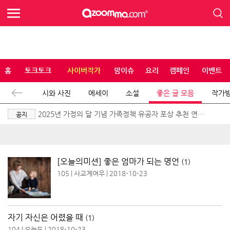
홈
토크토크
사이버작가
맘이슈
요리
캠페인
이벤트
시와 사진
에세이
소설
좋은 글 모음
작가
2025년 가정의 달 기념 가족정책 유공자 포상 추천 연장
공지
공고
[오늘의미션] 좋은 엄마가 되는 명언
(1)
105
|
사교계여우
|
2018-10-23
자기 자신은 어렸을 때
(1)
104
|
오늘도
|
2018-10-23