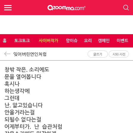
홈
토크토크
사이버작가
맘이슈
요리
캠페인
이벤트
잊어버린연인처럼
글쓰기
시와 사진
창밖 작은. 소리에도
문을 열어봅니다
혹시나
하는생각에
그런데
난. 알고있습니다
안올거라는걸
되될수 없다는걸
어제부터가. 난 습관처럼