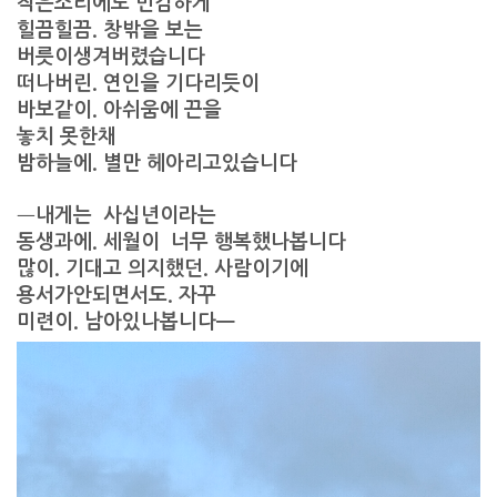
작은소리에도 민감하게
힐끔힐끔. 창밖을 보는
버릇이생겨버렸습니다
떠나버린. 연인을 기다리듯이
바보같이. 아쉬움에 끈을
놓치 못한채
밤하늘에. 별만 헤아리고있습니다
ㅡ
내게는 사십년이라는
동생과에. 세월이 너무 행복했나봅니다
많이. 기대고 의지했던. 사람이기에
용서가안되면서도. 자꾸
미련이. 남아있나봅니다ㅡ