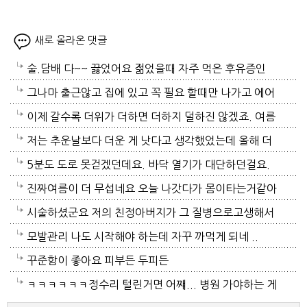
새로 올라온 댓글
술.담배 다~~ 끓었어요 젊었을때 자주 먹은 후유증인
가? 나이먹어서 생고생중 입니다 ㅠㅠㅠㅠ
그나마 출근않고 집에 있고 꼭 필요 할때만 나가고 에어
컨 켜고 있으니 그나마 잘 견디고 있네요 이렇게 에어컨
이제 갈수록 더위가 더하면 더하지 덜하진 않겠죠. 여름
이 가열되면 지구 온도는 더 올라 갈 것이고 전력은 더
만 없음 좋겠어요. 여름이 무서워요.ㅎ 겨울엔 추움 옷
저는 추운날보다 더운 게 낫다고 생각했었는데 올해 더
모자날것이고 악순환이죠 그러게요 이제는 변압기 과부
이래도 껴입고 집에 가만있음 되는데 ..여름은 집을나가
위는 난생처음 겪는 거라 적응이 안되네요. 제발 비가 쏟
5분도 도로 못걷겠던데요. 바닥 열기가 대단하던걸요.
하로 정전이 될까봐 제일 무섭기도 합니다
기가 겁나요. 장대비가 한바탕 퍼부움 좋겠네요.
아져서 기온이 내려가면 좋겠어요.
지하도로 들어가서 병원근처서 또다시 지상으로 올라와
진짜여름이 더 무섭네요 오늘 나갓다가 몸이타는거같아
병원갔네요. 두군데를 가느라고 어제그랬죠. 엔간하면
택시타고 왔어요 당분간 안나가야겠어요 처서가 되면
시술하셨군요 저의 친정아버지가 그 질병으로고생해서
밖에 나가지마요. 쓰러져요.ㅎ쿠팡에서 배달시키고 집
햇빛도 덜따갑고 더위도 한풀꺽이던데 이러다가 여름나
저도 좀 압니다 남자들이 나이먹음 잘 걸리는병이죠 여
모발관리 나도 시작해야 하는데 자꾸 까먹게 되네 ..
에있는걸로 저도 해결하네요. 처서가 23일이네요. 비좀
라로 변할수도 있겠어요 쿠팡에 바람나오는 팬달린 조
자들이 방광염에 자주 걸리듯이 그병도 재발이 잦은편
꾸준함이 좋아요 피부든 두피든
왔음 좋겠어요.근대 당분간 비소식이 없더라구요. 내일
끼팔던데 그거는 오래는 사용이안되겠지요 태풍이라도
이여서 조심하셔야 할거에요 남편분 술 좋아하시나요
ㅋㅋㅋㅋㅋㅋ정수리 털린거면 어쨰... 병원 가야하는 게