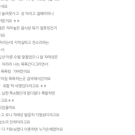
다네요
 놀려못가고 상 차리고 절해야하니
거겠지요 ㅎㅎ
들은 차려놓은 음식상 뭐가 잘못된건지
지요
 차리는데 지적질하고 잔소리하는
아서
수십년 어른 수발 잘들었으니 설 차례상은
 차리라 나는 목욕간다그러면서
 목욕탕 가버렸어요
날아침 목욕하는곳 검색해서갔어요
 포함 딱 네명있더라고요 ㅎㅎ
 심한 특A형인데 참다참다 폭발하면
다고요ㅎㅎ
되었을까요
고 오니 차례상 말끔히 치웠놨더라고요
암소리 안하더라고요
 다 키워놧겠다 이혼하면 누가손해겠어요