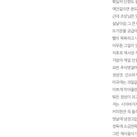
확실히 신랑도
예전같으면 문도
근데 조상님은 
설날아침 그 큰
뜨거운물 공급이
빨리 목욕하고 
아무튼 그일이 
차후로 제사상 
지엄마 제일 안
요번 추석명절
정성껏 간소하
미국에는 과일값
이쁘게 깍아올
뭐든 정성이 최
저는 시아버지
커피한잔 꼭 올
엣날에 냉장고
장독에 소금잔
그런 제사음식 