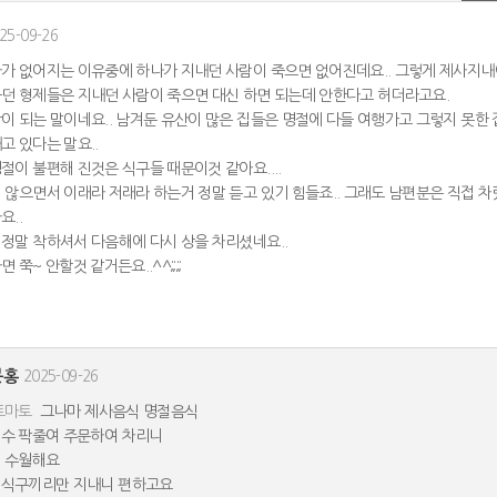
25-09-26
가 없어지는 이유중에 하나가 지내던 사람이 죽으면 없어진데요.. 그렇게 제사지내
던 형제들은 지내던 사람이 죽으면 대신 하면 되는데 안한다고 허더라고요.
이 되는 말이네요.. 남겨둔 유산이 많은 집들은 명절에 다들 여행가고 그렇지 못한
고 있다는 말요..
절이 불편해 진것은 식구들 때문이것 같아요....
 않으면서 이래라 저래라 하는거 정말 듣고 있기 힘들죠.. 그래도 남편분은 직접 
요..
정말 착하셔서 다음해에 다시 상을 차리셨네요..
 쭉~ 안할것 같거든요..^^;;;;
분홍
2025-09-26
토마토
그나마 제사음식 명절음식
수 팍줄여 주문하여 차리니
 수월해요
식구끼리만 지내니 편하고요