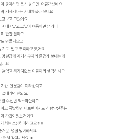
이 좋아하던 음식 놓으면 어떨까싶네요
막 제사지내는 시대아닐까 싶네요
신랑보고 그랬어요
사지내지말고 그날이 여름이면 냉커피
피 한잔 달라고
장도 만들지말고
묻지도. 말고 뿌리라고 했어요
 명절답게 자기식구끼리 즐겁게 보내는게
 싶네요
 철없고 싸가지없는 아들이라 생각하시고
막지한 연분홍이 따라한다고
 절대가면 안되요
65일 수십년 찍소리안하고
자이고 폭발하면 대로변에서도 신랑망신주는
랑이 가만이있는거예요
나가서는 소심하더라고요ㅎㅎ
즐거운 명절 맞이하세요
 편히 잘지내세요 !!!