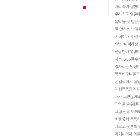
머리숙여 절한
우리집도 명절에
음덕을 못 받은
일 안하는 남자
지적이나. 하겠
요번 설 차례상
신랑한테 열받
나는. 365일
잘차리는 당신이
목욕바구니들고
폰검색해서 설
대형목욕탕에 나
내가 그랬잖아요
괴력을 발휘한
그집 신랑 어찌
배짱좋케 목욕하
나보고 못본척 
자기나이에 애들