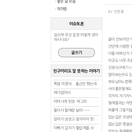
· 좋은 글 모음
· 작가방
BY 연분홍
이슈토론
임산부 우선 입장 어떻게 생각
끝이 안보이던 
하시나요?
간만에 시원한 
다들 바쁘신지 
이곳도 너무 조
친정식구얘기 너
친구끼리도 말 못하는 이야기
알아보는이도 있
부모님어느한쪽
폭염 미쳤네... 출근만 했는데 ..
폭염 미쳤네... 출근만 했는데 ..
폭염 미쳤네... 출근만 
사이좋은형제도
해가없어서...
해가없어서...
해가없어서...
각자의 자기자
어머니에 된장. 짜그리
어머니에 된장. 짜그리
어머니에 된장. 짜그
형제들과는 자연
하물며 그렇치않
둘이서 할때랑 달라~~~
둘이서 할때랑 달라~~~
둘이서 할때랑 달라~
있는집은 조상덕
엄마가 냉장고 열자마자 한숨 쉼ㅋ..
엄마가 냉장고 열자마자 한숨 쉼ㅋ..
없는집은 명절상
아빠가 갑자기 혈압계를 사왔는데 ..
아빠가 갑자기 혈압계를 사왔는데 ..
안오는 형제욕하