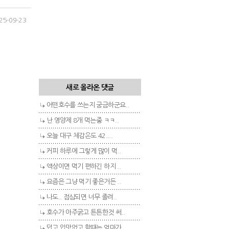
25-09-23
새로 올라온 댓글
어떤호수를 쓰는지 궁금하군요..
난 영양제 8개 먹는중 ㅋㅋ..
오늘 대구 체감온도 42....
커피 하루에 그렇게 많이 먹..
액상이면 먹기 편하긴 하지 ..
요즘은 그냥 먹기 좋은거든 ..
나도.. 점심되면 너무 졸려..
호수가 아주굵고 튼튼한것 써..
덥고 입맛없고 할때는 엄마가..