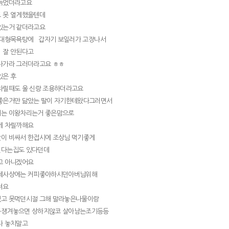
 늙었더라고요
 못 열게했을텐데
있는거 같더라고요
 대형목욕탕에 갑자기 보일러가 고장나서
 잘 안된다고
나가라 그러더라고요 ㅎㅎ
있은 후
차릴때도 울 신랑 조용하더라고요
좋은거만 닮았는 딸이 자기한테왔다그러면서
에는 이왕차리는거 좋은맘으로
게 차릴까해요
이 비싸서 한접시에 조상님 먹기좋게
린다는집도 있다던데
고 아니겠어요
제사상에는 커피좋아하시던아버님위해
려요
없고 못먹던시절 그해 말라놓은나물이랑
뜩쟁겨놓으면 상하지않코 살아남는조기등등
다 놓치말고