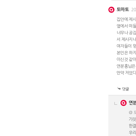
토마토
20
집안에 제사
옆에서 떠들
너무나 공감
서 제사지내
여자들이 명
본인은 하지
이신것 같아
연분홍님은 
만약 저었다면
연
@ 
가짓
한결
우리