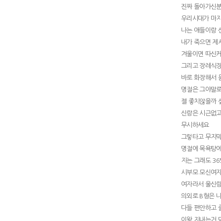
진짜 돌아가신분
우리시대가 마지
나는 애들이랑 
내가 죽으면 제
겨울이면 따신커
그리고 장례식
바로 화장해서 
명절은 그야말로
젤 좋치않을까
신랑은 시근없고
무시하세요
그렇타고 무지
명절에 목욕탕에
지는 그래도 3
시부모 모신여
여자라서 울신
의외로 B형은 
다들 편안하고 
이왕 지내는거 맘