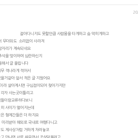
20
걸아다니지도 못할만큼 사람몸을 타게하고 숨 막히게하고
이 무더위도 소리없이 사라져
잠자리가 계속되네요
추석을 맞이하여 심란하신지
용해서 글 올립니다
무 적나라게 적어서
을거같아 앞서 적은 글 지웠어요
이라 살아계시면 구심점이되어 찾아가지만
했는데 ..
 각자 사는곳이틀리고
식들이랑교류하다보니
리
히 사이가 멀어지는데
은 형제간들은 더 하지요
~~
 미리받아 해외로 국내로 여행다니고
엄마가 냉장고 열자마자 한숨 쉼ㅋ..
도 제사상처럼 거하게 차려놓코
아빠가 갑자기 혈압계를 사왔는데 ..
고 만나면 서로 싸우면서 조상덕볼려고