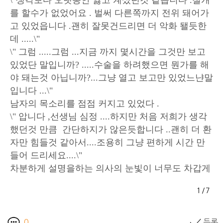
\"생각보다 오랫동안 앓고 계셨던것 같습니다 .절개
를 할수가 없었어요 . 벌써 다른쪽까지 전위 돼어가
고 있었읍니다 .괜히 잘못건드리면 더 악화 됄듯한
데 .....\"
\" 그럼 .....그럼 ...지금 까지 몇시간을 그것만 보고
있었단 말입니까? .....수술을 하려했으면 뭔가를 해
야 돼는것 아닙니까?...그냥 열고 보고만 있었느냔말
입니다 ...\"
남자의 목소리를 점점 커지고 있었다 .
\" 압니다 ,선생님 심정 ....하지만 처음 저희가 생각
했던것 만큼 간단하지가 않은듯합니다 ..괜히 더 환
자만 힘들것 같아서....조용히 그냥 편하게 시간 만
들어 드리세요....\"
차분하게 설명을하는 의사의 눈빛이 너무도 차갑게
느껴졌다 .
1
/
7
\" ...........\"
\".............\"
한동안 둘의 사이에서는 침묵이 흘렀다 .
0
등록