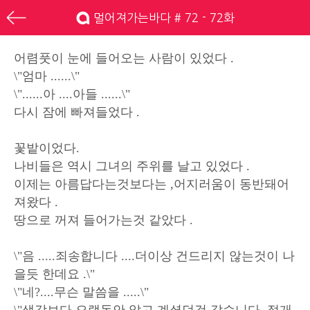
멀어져가는바다 # 72 - 72화
어렴풋이 눈에 들어오는 사람이 있었다 .
\"엄마 ......\"
\"......아 ....아들 ......\"
다시 잠에 빠져들었다 .
꽃밭이었다.
나비들은 역시 그녀의 주위를 날고 있었다 .
이제는 아름답다는것보다는 ,어지러움이 동반돼어
져왔다 .
땅으로 꺼져 들어가는것 같았다 .
\"음 .....죄송합니다 ....더이상 건드리지 않는것이 나
을듯 한데요 .\"
\"네?....무슨 말씀을 .....\"