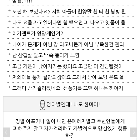
고 우중충한 얼굴로 매일 다닐수도 없는 노릇이고 사람
삼겹살!!!
들마다 다 내 사정을 설명하기도 그럴거고 ..힘드실거
도전 해 보셨나요> 저희 아들이 흰양말 흰 티 흰 남방 흰
압니다. 그래도 참 그 자리서 꿋꿋하게 가정돌보고 여러
색을 주로 입는데 누래지고 사서 한해 입으면 다음해 입
나도 요즘 자고일어나면 침 뱉으면 피 나오고 잇몸이 좀
일 하고 사는거보면 대단하세요. 저같음 벌써 지쳐서 나
기가 힘든 옷들이 있어요. 위에방법 괜찮은지 알고 싶어
부어있는듯
이가덴트가 영양제인겨?
가떨어질일이죠. 가족들로인해 세번다님은 너무 힘든
요~~
나이가 문제가 아님 걍 타고나든가 아님 부족한건 관리
케이스죠..ㅠ 스트레스 관리 잘하시고 그러세요..오늘은
하든가임
난 삼겹살 말고 백숙 뜯다가 느낌
좀 덜 덥네요.
조금 기온이 낮아지기는 했어요 조금만 더 견딤될것이
고 동해쪽은 비가왔더고 하더니 동해쪽 사시나 보네요
저의아들 통제 잘안되잖아요 그래서 밤에 보임 온도 올
테픙이 지나가면서 동해는 비를 뿌려주고 그영향으로
려놓고 그러고 있는데 그러니 여름감기도 잘걸리기도
그러다 감기걸리겠네요. 선풍기를 끄던 하나는 꺼야지
서울도 조금 기온이 낮아졌어요 피곤할때는 쉬셔요 라
합니다 솔직히 전 자식둘다 날 힘들게 하는편이죠 그나
요. 여름철 실내 적정온도가 26로 알고있는데 너무 낮
엄마발언대! 나도 한마디!
면도 댕길때는 드셔도 됩니다 주구장창 라면으로 끼니
마 내색않고 잘 견딜려고해도 힘들때는 넘우울해요 그
게 설정해놓고 사네요. 전기세도 많이나오겠네요.
떼우는것 아님 가끔은 괜찮습니다
런데도 사람들은 넘 이기적이죠 내가 웃고다닌다고 다
정말 아프거나 열이 나면 은폐하지말고 주변인들에게
피해주지 말고 자가격리하고 자발적으로 양심있게 행동
너무 괜찮은지 아는가봐요 그렇다고 모든사람을 다끊어
하길