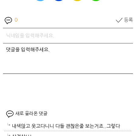
0
등록
새로 올라온 댓글
내색않고 웃고다니니 다들 괜찮은줄 보는거죠..그렇다