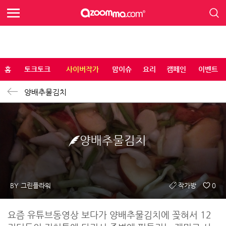
홈
토크토크
사이버작가
맘이슈
요리
캠페인
이벤트
양배추물김치
양배추물김치
BY 그린플라워
작가방
0
요즘 유튜브동영상 보다가 양배추물김치에 꽂혀서 12