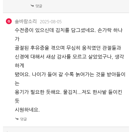
솔바람소리
2025-08-05
수전증이 있으신데 김치를 담그셨네요. 손가락 하나
가
골절된 후유증을 겪으며 무심히 움직였던 관절들과
신경에 대해서 새삼 감사를 모르고 살았었구나, 생각
하게
됐어요. 나이가 들어 갈 수록 늙어가는 것을 받아들이
는
용기가 필요한 듯해요. 물김치...저도 한사발 들이킨
듯
시원하네요.