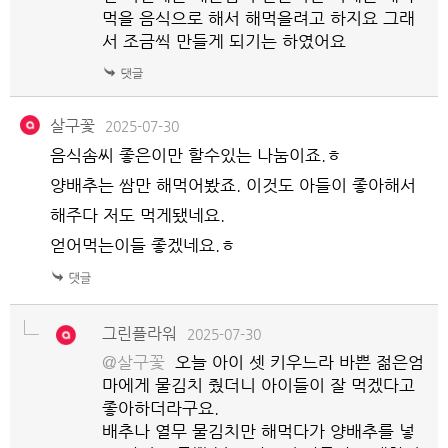
먹을 음식으로 해서 해먹을려고 하지요 그래
서 조금씩 만들게 되기는 하였어요
살구꽃
2025-07-30
음식솜씨 좋은이만 할수있는 나눔이죠.ㅎ
양배추는 쌈만 해먹어봤죠. 이것도 아들이 좋아해서
해주다 저도 먹게됐네요.
얻어먹는이들 좋겠네요.ㅎ
그린플라워
2025-07-30
@살구꽃
오늘 아이 셋 키우느라 바쁜 젊은엄
마에게 물김치 줬더니 아이들이 잘 먹겠다고
좋아하더라구요.
배추나 열무 물김치만 해먹다가 양배추를 넣