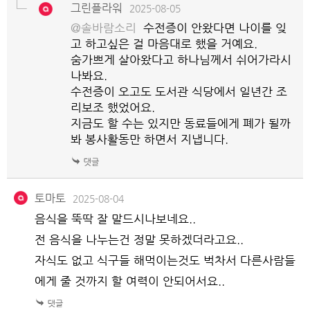
그린플라워
2025-08-05
@솔바람소리
수전증이 안왔다면 나이를 잊
고 하고싶은 걸 마음대로 했을 거예요.
숨가쁘게 살아왔다고 하나님께서 쉬어가라시
나봐요.
수전증이 오고도 도서관 식당에서 일년간 조
리보조 했었어요.
지금도 할 수는 있지만 동료들에게 폐가 될까
봐 봉사활동만 하면서 지냅니다.
토마토
2025-08-04
음식을 뚝딱 잘 말드시나보네요..
전 음식을 나누는건 정말 못하겠더라고요..
자식도 없고 식구들 해먹이는것도 벅차서 다른사람들
에게 줄 것까지 할 여력이 안되어서요..