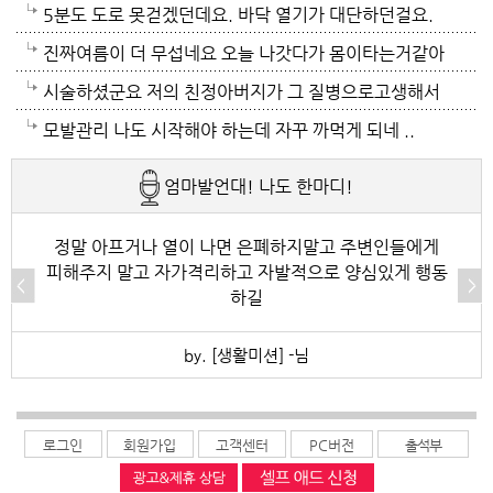
모자날것이고 악순환이죠 그러게요 이제는 변압기 과부
이래도 껴입고 집에 가만있음 되는데 ..여름은 집을나가
위는 난생처음 겪는 거라 적응이 안되네요. 제발 비가 쏟
5분도 도로 못걷겠던데요. 바닥 열기가 대단하던걸요.
하로 정전이 될까봐 제일 무섭기도 합니다
기가 겁나요. 장대비가 한바탕 퍼부움 좋겠네요.
아져서 기온이 내려가면 좋겠어요.
지하도로 들어가서 병원근처서 또다시 지상으로 올라와
진짜여름이 더 무섭네요 오늘 나갓다가 몸이타는거같아
병원갔네요. 두군데를 가느라고 어제그랬죠. 엔간하면
택시타고 왔어요 당분간 안나가야겠어요 처서가 되면
시술하셨군요 저의 친정아버지가 그 질병으로고생해서
밖에 나가지마요. 쓰러져요.ㅎ쿠팡에서 배달시키고 집
햇빛도 덜따갑고 더위도 한풀꺽이던데 이러다가 여름나
저도 좀 압니다 남자들이 나이먹음 잘 걸리는병이죠 여
모발관리 나도 시작해야 하는데 자꾸 까먹게 되네 ..
에있는걸로 저도 해결하네요. 처서가 23일이네요. 비좀
라로 변할수도 있겠어요 쿠팡에 바람나오는 팬달린 조
자들이 방광염에 자주 걸리듯이 그병도 재발이 잦은편
엄마발언대! 나도 한마디!
왔음 좋겠어요.근대 당분간 비소식이 없더라구요. 내일
끼팔던데 그거는 오래는 사용이안되겠지요 태풍이라도
이여서 조심하셔야 할거에요 남편분 술 좋아하시나요
부터 중부지방은 더위가 좀 주춤한다 일기예보서 그러
불어 이 열기를 식혀주먼 좋겠어요 살다가 태풍기다리
보통 술많이 드시는분이 오는 질병인데 저의 아버지가
정말 아프거나 열이 나면 은폐하지말고 주변인들에게
피해주지 말고 자가격리하고 자발적으로 양심있게 행동
긴하데요. 좀만 참으면 되겠지요. 에어컨 없는집 어찌사
기는 처음이네요
술고래였거든요
하길
나 몰라요. 서울 봉천동 아파트엔 전기나가고 물도안나
by. [생활미션] -님
오고 난리도 아니더만요. 아파트는 그래서 저는 싫어요.
로그인
회원가입
고객센터
PC버전
출석부