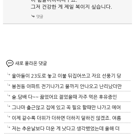
그저 건강한 게 제일 복이지 싶습니다.
새로 올라온 댓글
울아들이 23도로 놓고 이불 뒤집어쓰고 자요 선풍기 당
연 틀어져있고 에휴
봉천동 아파트 전기나가고 물까지 안나오고 난리났더만
요. 어제 뉴스나오데요.진짜지 이젠 여름이 살기 더 힘
술.담배 다~~ 끓었어요 젊었을때 자주 먹은 후유증인
들걸로 보이네요. 다들 에어컨 밤새 돌리고하니요. 저는
가? 나이먹어서 생고생중 입니다 ㅠㅠㅠㅠ
그나마 출근않고 집에 있고 꼭 필요 할때만 나가고 에어
12시부터 밤 열시까지만 돌리고 에어컨끄고 선풍기 두
컨 켜고 있으니 그나마 잘 견디고 있네요 이렇게 에어컨
이제 갈수록 더위가 더하면 더하지 덜하진 않겠죠. 여름
대로 교대로 키고 자네요.
이 가열되면 지구 온도는 더 올라 갈 것이고 전력은 더
만 없음 좋겠어요. 여름이 무서워요.ㅎ 겨울엔 추움 옷
저는 추운날보다 더운 게 낫다고 생각했었는데 올해 더