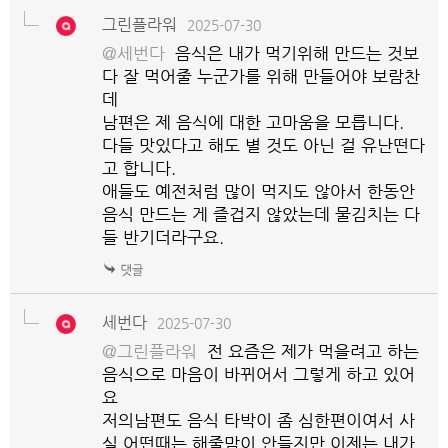
그린플라워
2025-07-30
@세번다
음식은 내가 먹기위해 만드는 것보
다 잘 먹어줄 누군가를 위해 만들어야 보람찬
데
남편은 제 음식에 대한 고마움을 모릅니다.
다들 맛있다고 해도 별 것도 아닌 걸 유난떤다
고 합니다.
애들도 예전처럼 많이 먹지도 않아서 한동안
음식 만드는 게 즐겁지 않았는데 물김치는 다
들 반기더라구요.
세번다
2025-07-30
@그린플라워
전 요즘은 제가 먹을려고 하는
음식으로 마음이 바뀌어서 그렇게 하고 있어
요
저의남편도 음식 타박이 좀 심한편이여서 사
실 어떤때는 해줄맘이 안들지만 이제는 내가