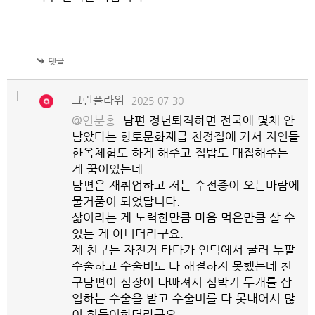
그린플라워
2025-07-30
@연분홍
남편 정년퇴직하면 전국에 몇채 안
남았다는 향토문화재급 친정집에 가서 지인들
한옥체험도 하게 해주고 집밥도 대접해주는
게 꿈이었는데
남편은 재취업하고 저는 수전증이 오는바람에
물거품이 되었답니다.
삶이라는 게 노력한만큼 마음 먹은만큼 살 수
있는 게 아니더라구요.
제 친구는 자전거 타다가 언덕에서 굴러 두팔
수술하고 수술비도 다 해결하지 못했는데 친
구남편이 심장이 나빠져서 심박기 두개를 삽
입하는 수술을 받고 수술비를 다 못내어서 많
이 힘들어하더라구요.