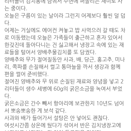
리터들이 김치통에 담궈서 주변에 퍼돌리는 재미로 사
는 중이다.
오늘은 구름이 있는 날이라 그런지 어제보다 훨씬 덜 덥
다.
어제는 거실에도 에어컨 켜놓고 밥 사먹으러 갈 때도 차
로 이동했는데 오늘은 가족들이 출근하고 혼자 있어서
한갖진데 돌아다니는 건 싫고해서 냉장고 속에 있는 재
료들을 털어서 양배추물김치를 또 담궜다.
양배추와 무가 절여질동안 사과, 배, 당근, 홍고추, 미나
리, 쪽파를 손질해서 썰고 통마늘을 까서 생강과 함께
편을 썰어 준비했다.
절여진 양배추와 무 위로 손질된 재료와 양념을 넣고 2
리터들이 생수 세병에 60g
의 굵은소금을 녹여서 부었
다.
굵은소금은 간수 빼서 항아리에 보관한지 10년도 넘어
서 뽀송뽀송한 게 보석 같다.
사과와 배가 들어가서 설탕은 안 넣어도 괜찮다.
여섯시간쯤 상온에 뒀다가 섞어서 반은 김치냉장고에