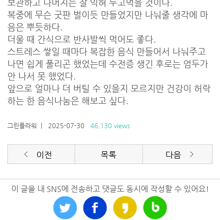
보관하고 나머지는 잘 익혀 두고먹을 것이다.
복중에 무슨 굿판 벌이듯 만들었지만 나눠줄 생각에 마
음은 뿌듯하다.
더울 때 간식으로 반사발씩 먹어도 좋다.
스트레스 쌓일 때마다 복잡한 음식 만들어서 나눠주고
나면 쉽게 풀리곤 했었는데 수전증 생긴 후로는 엄두가
안 나서 못 했었다.
앞으로 얼마나 더 버틸 수 있을지 모르지만 건강이 허락
하는 한 음식나눔은 해보고 싶다.
그린플라워
| 2025-07-30
46,130 views
이전
목록
다음
이 글을 내 SNS에 전송하고 댓글도 동시에 작성할 수 있어요!