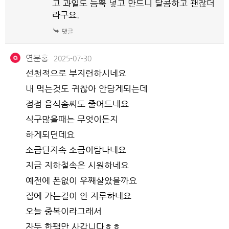
고 과일도 듬뿍 넣고 만드니 달콤하고 괜찮더
라구요.
연분홍
2025-07-30
선천적으로 부지런하시네요
내 먹는것도 귀찮아 안담게되는데
점점 음식솜씨도 줄어드네요
식구많을때는 무엇이든지
하게되던데요
소금단지속 소금이탐나네요
지금 지하철속은 시원하네요
예전에 폰없이 우째살았을까요
집에 가는길이 안 지루하네요
오늘 중복이라그래서
자두 한팩만 사갑니다ㅎㅎ