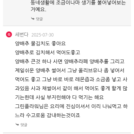
동네생활에 조금이나마 생기를 불어넣어보는
거예요.
세번다
2025-07-30
양배추 물김치도 좋아요
양배추로 김치해서 먹어도좋고
양배추 큰것 하나 사면 양배추라페 양배추롤 그리고
제일쉬운 양배추 썰어서 그냥 올리브유나 좀 넣어서
먹어도 좋고 그냥 바로 바로 레몬즙과 소금좀 넣고 사
과있음 사과 채썰어서 같이 해서 먹어도 좋게 할게 많
기는한데 사실 부지런해야 다 먹기는 해요
그린플라워님은 요리에 진심이셔서 이리 나눠먹고 하
느라 수고로움 감내하는것이죠