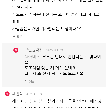
만 빨리싸고
집으로 컴백하는데 신랑은 쇼핑이 즐겁다고 하네요.
ㅎㅎ
사람많은데가면 기가빨리는 느낌이라^^
그린플라워
2025-03-28
@아녜스
부부는 반대로 만난다는 게 맞나봐
요.
로또처럼 맞는 게 거의 없네요.
그래서 또 살게 되는지도 모르지요.
세번다
2025-03-26
제가 아는 분이 본인 본가에서는 돈을 안쓰니 배척당