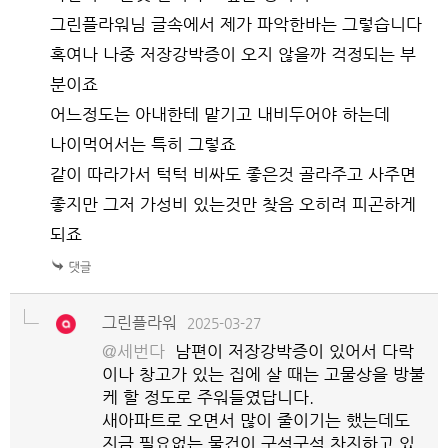
그린플라워님 글속에서 제가 파악한바는 그렇습니다
혹여나 나중 저장강박증이 오지 않을까 걱정되는 부
분이죠
어느정도는 아내한테 맡기고 내비두어야 하는데
나이먹어서는 특히 그렇죠
같이 따라가서 턱턱 비싸도 좋은것 골라주고 사주면
좋지만 그저 가성비 있는것만 찾음 오히려 피곤하게
되죠
그린플라워
2025-03-27
@세번다
남편이 저장강박증이 있어서 다락
이나 창고가 있는 집에 살 때는 고물상을 방불
케 할 정도로 주워들였답니다.
새아파트로 오면서 많이 줄이기는 했는데도
지금 필요없는 물건이 구석구석 차지하고 있