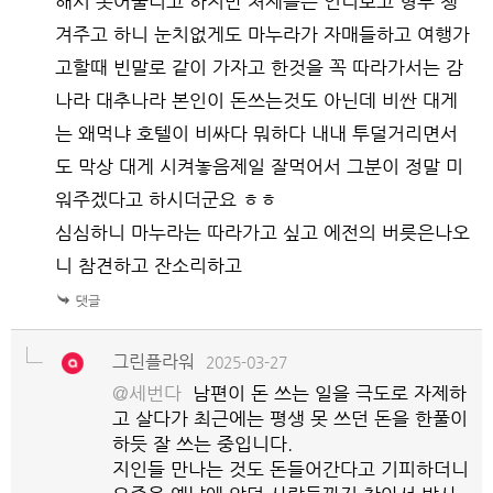
해서 못어울리고 하지만 처제들은 언니보고 형부 챙
겨주고 하니 눈치없게도 마누라가 자매들하고 여행가
고할때 빈말로 같이 가자고 한것을 꼭 따라가서는 감
나라 대추나라 본인이 돈쓰는것도 아닌데 비싼 대게
는 왜먹냐 호텔이 비싸다 뭐하다 내내 투덜거리면서
도 막상 대게 시켜놓음제일 잘먹어서 그분이 정말 미
워주겠다고 하시더군요 ㅎㅎ
심심하니 마누라는 따라가고 싶고 에전의 버릇은나오
니 참견하고 잔소리하고
그린플라워
2025-03-27
@세번다
남편이 돈 쓰는 일을 극도로 자제하
고 살다가 최근에는 평생 못 쓰던 돈을 한풀이
하듯 잘 쓰는 중입니다.
지인들 만나는 것도 돈들어간다고 기피하더니