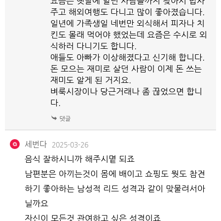
요즘은 옛날에 알던 사람들까지 찾아서 밥사
주고 해외여행도 다니고 많이 좋아졌습니다.
일년에 가족생일 네번만 외식해서 피자나 치
킨도 몰래 먹어야 했었는데 요즘은 수시로 외
식하러 다니기도 합니다.
애들도 아빠가 이상해졌다고 신기해 합니다.
돈 모으는 재미로 살던 사람이 이제 돈 쓰는
재미도 알게 된 거지요.
벼룩시장이나 당근거래나 좀 끊었으면 합니
다.
세번다
2025-03-26
음식 잘하시니까 해주시몉 되죠
남편분은 아끼는것이 몸에 배이고 쇼핑도 뭣도 참견
하기 좋아하는 남성적 리드 성격과 같이 맞물려서아
닐까요
자신이 모든것 관여하고 싶은 성격이죠