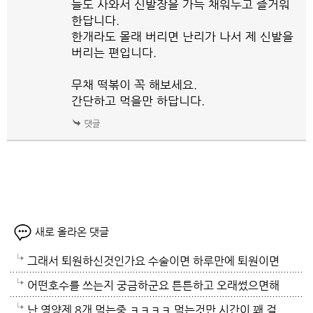
들도 사와서 신발장을 가득 채워두고 즐거워
한답니다.
한개라도 몰래 버리면 난리가 나서 제 신발을
버리는 편입니다.
무채 떡볶이 꼭 해보세요.
간단하고 먹을만 하답니다.
새로 올라온 댓글
그래서 퇴원하신것인가요 수술이면 하루만에 퇴원이면
시술이셨나봐요 개복수술만 아님 다행이죠 수술에 입원
어떤호수를 쓰는지 궁금하군요 튼튼하고 오래썼으면해
환자도 힘들지만 보호자도 힘듭니다 딸애 일년 병원생
서요
난 영양제 8개 먹는중 ㅋㅋㅋㅋ 먹는것만 시간이 꽤 걸