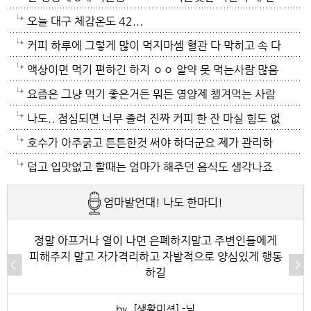
활에 딸애 퇴원하자마자 친정엄마 골절로 두달반의 입
리더라
오늘 대구 체감온도 42...
원기간 보아주느라 거의 일년반을 병원에서 쪽잠 자면
커피 하루에 그렇게 많이 먹지마셈 혈관 다 막히고 속 다
서 지내서인지 저의 엄마는 병원밥도 한톨도 안드셔서
배림
액상이면 먹기 편하긴 하지 ㅇㅇ 알약 못 먹는사람 많음
밥도 해다 드려야겠고 그래도 전 출가외인 취급이더군
요즘은 그냥 먹기 좋은거든 뭐든 영양제 챙겨먹는 사람
요 친정엄마도 넘 힘들게 하니 멀어지게 되네요 남편분
이 사는거다
나도.. 점심되면 너무 졸려 진짜 커피 한 잔 마실 힘도 없
날도 더운데 빨리 좋아지셨음해요 저의남편도 작년에
어서 그냥 낮잠 자 ㅋㅋㅋ
호수가 아주굵고 튼튼한것 써야 하더군요 제가 관리하
허리협착증 레이저 시술인데도 이박삼일 입원시키더군
는 텃밭은 호수가 굵고 넘 튼튼해서 풀려서 쓸려면 무겁
덥고 입맛없고 할때는 엄마가 해주던 음식도 생각나죠
요 정형외과병동은 통합간병이라 보호자 필요없다고 해
지만 터질 염려는 없더군요 비가 조금이라도 왔음 좋네
넘 덥도 지치는 시기에요 오늘도 38도 였죠 힘드셔도 최
엄마발언대! 나도 한마디!
도 신경이 쓰이죠 병원가면 수액이야 기본이죠
요
대한 비슷하것 찾아서 드셔야죠
정말 아프거나 열이 나면 은폐하지말고 주변인들에게
피해주지 말고 자가격리하고 자발적으로 양심있게 행동
하길
by. [생활미션] -님