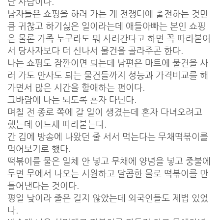
난 사람이다.
남자들은 쇼핑을 하러 가는 게 전쟁터에 출전하는 것만
큼 귀찮고 하기싫은 일이라는데 애들아빠는 본인 쇼핑
은 물론 가족 누구라도 뭐 사러간다고 하면 꼭 따라붙어
서 당사자보다 더 신나서 물건을 골라주곤 한다.
나는 쇼핑도 잠깐이면 되는데 남편은 마트에 물건을 사
러 가도 안사도 되는 물건들까지 성능과 가격비교를 해
가면서 많은 시간을 할애하는 편이다.
그바람에 나는 되도록 혼자 다닌다.
며칠 전 종로 쪽에 갈 일이 생겼는데 혼자 다녀오려고
했는데 어느새 따라붙는다.
간 김에 방송에 나왔던 줄 서서 먹는다는 무채떡볶이를
먹어보기로 했다.
떡볶이를 물은 일체 안 넣고 무채에 양념을 넣고 중불에
두면 무에서 나오는 시원하고 달콤한 물로 떡볶이를 만
들어낸다는 것이다.
평일 낮이라 줄은 길지 않았는데 외국인들도 제법 있었
다.