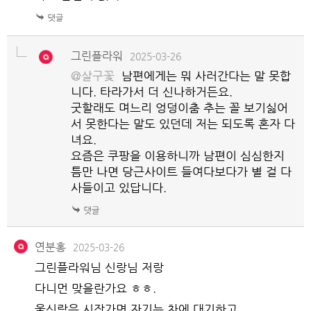
그린플라워
2025-03-26
@살구꽃
남편에게는 뭐 사러간다는 말 못합
니다. 타라가서 더 신나하거든요.
굿할래도 며느리 엉덩이춤 추는 꼴 보기싫어
서 못한다는 말도 있던데 저는 되도록 혼자 다
녀요.
요즘은 쿠팡을 이용하니까 남편이 심심한지
틈만 나면 당근사이트 들여다보다가 별 걸 다
사들이고 있답니다.
연분홍
2025-03-26
그린플라워님 신랑님 저랑
다니먼 맞을란가요 ㅎㅎ.
울신랑은 시장가면 자기는.차에 대기하고