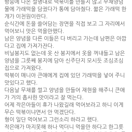
방송에 나온 설명대로 떡볶이를 만들지 않고 무채양념
물에 가래떡을 담궜다가 통에 담아줬다. 짧은 가래떡 한
개가 이천원이란다.
순식간에 돈을 쓸어담는 장면을 직접 보고 그 자리에서
먹어보니 맛은 먹을만했다.
남은 양념을 다른 이들은 다 버리고 가는데 남편은 아깝
다고 집에 가져가잔다.
비닐봉지도 없는데 옷 산 봉지에서 옷을 꺼내들고 남은
양념을 그릇째 봉지에 담아 신주단지 모시듯 조심조심
집으로 가져왔다.
떡볶이 매니아 큰애에게 집에 있던 가래떡을 넣어 주니
맛있다고 했다.
다음날 무채를 썰고 양념을 만들어 재현을 해주니 큰애
가 거의 흡사한 맛이라고 잘 먹는다.
어제 작은아들이 휴가 나왔길래 먹어보라고 하니 이게
무슨 떡볶이냐면서 안 먹겠단다.
형이 일단 먹어보고 그런소리 하라고 했다.
작은애가 마지못해 하나 먹더니 먹을만 하다고 한그릇