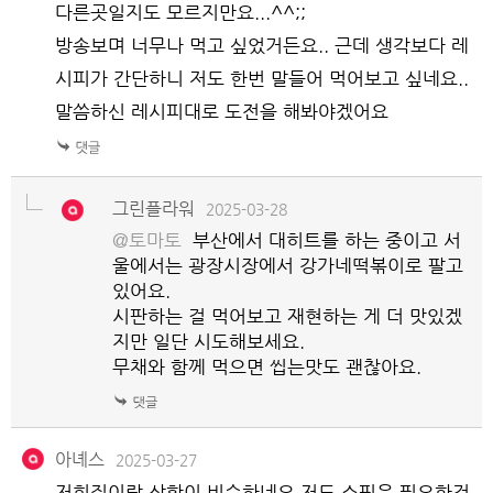
다른곳일지도 모르지만요...^^;;
방송보며 너무나 먹고 싶었거든요.. 근데 생각보다 레
시피가 간단하니 저도 한번 말들어 먹어보고 싶네요..
말씀하신 레시피대로 도전을 해봐야겠어요
그린플라워
2025-03-28
@토마토
부산에서 대히트를 하는 중이고 서
울에서는 광장시장에서 강가네떡볶이로 팔고
있어요.
시판하는 걸 먹어보고 재현하는 게 더 맛있겠
지만 일단 시도해보세요.
무채와 함께 먹으면 씹는맛도 괜찮아요.
아녜스
2025-03-27
저희집이랑 상항이 비슷하네요.저도 쇼핑은 필요한건