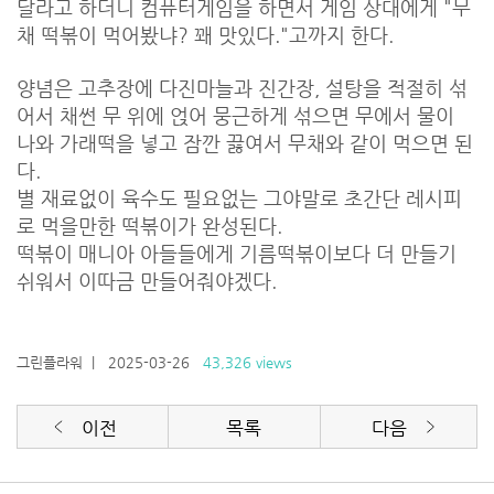
달라고 하더니 컴퓨터게임을 하면서 게임 상대에게 "무
채 떡볶이 먹어봤냐? 꽤 맛있다."고까지 한다.
양념은 고추장에 다진마늘과 진간장, 설탕을 적절히 섞
어서 채썬 무 위에 얹어 뭉근하게 섞으면 무에서 물이
나와 가래떡을 넣고 잠깐 끓여서 무채와 같이 먹으면 된
다.
별 재료없이 육수도 필요없는 그야말로 초간단 레시피
로 먹을만한 떡볶이가 완성된다.
떡볶이 매니아 아들들에게 기름떡볶이보다 더 만들기
쉬워서 이따금 만들어줘야겠다.
그린플라워
| 2025-03-26
43,326 views
이전
목록
다음