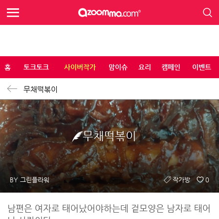
홈
토크토크
사이버작가
맘이슈
요리
캠페인
이벤트
무채떡볶이
무채떡볶이
BY 그린플라워
작가방
0
남편은 여자로 태어났어야하는데 겉모양은 남자로 태어