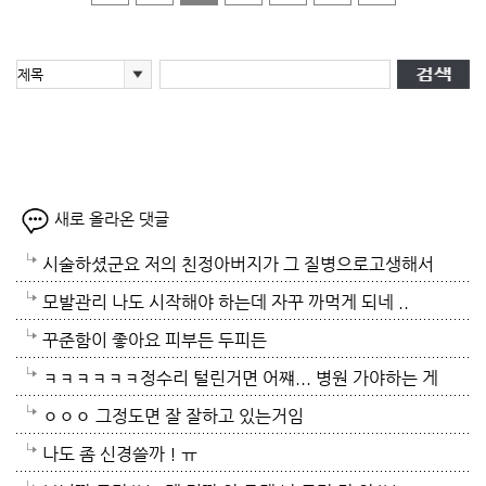
새로 올라온 댓글
시술하셨군요 저의 친정아버지가 그 질병으로고생해서
저도 좀 압니다 남자들이 나이먹음 잘 걸리는병이죠 여
모발관리 나도 시작해야 하는데 자꾸 까먹게 되네 ..
자들이 방광염에 자주 걸리듯이 그병도 재발이 잦은편
꾸준함이 좋아요 피부든 두피든
이여서 조심하셔야 할거에요 남편분 술 좋아하시나요
ㅋㅋㅋㅋㅋㅋ정수리 털린거면 어쨰... 병원 가야하는 게
보통 술많이 드시는분이 오는 질병인데 저의 아버지가
아닌지..
ㅇㅇㅇ 그정도면 잘 잘하고 있는거임
술고래였거든요
나도 좀 신경쓸까 ! ㅠ