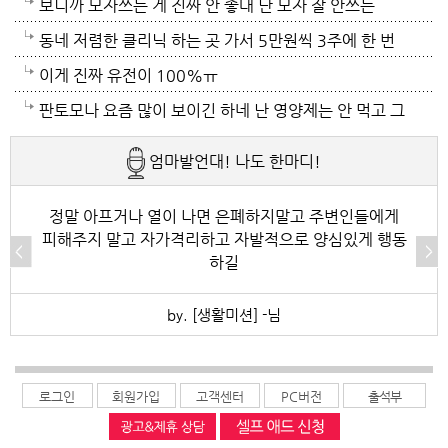
보니까 모자쓰는 게 진짜 안 좋대 난 모자 잘 안쓰는
중... 캡모자 특히
동네 저렴한 클리닉 하는 곳 가서 5만원씩 3주에 한 번
씩 가는것도 좋아~~
이게 진짜 유전이 100%ㅠ
판토모나 요즘 많이 보이긴 하네 난 영양제는 안 먹고 그
냥 샴푸만 좋은 거 쓰는데 에반가
엄마발언대! 나도 한마디!
정말 아프거나 열이 나면 은폐하지말고 주변인들에게
피해주지 말고 자가격리하고 자발적으로 양심있게 행동
하길
by. [생활미션] -님
로그인
회원가입
고객센터
PC버전
출석부