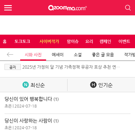
홈
토크토크
사이버작가
맘이슈
요리
캠페인
이벤트
시와 사진
에세이
소설
좋은 글 모음
작가
2025년 가정의 달 기념 가족정책 유공자 포상 추천 연장
공지
공고
최신순
인기순
당신이 있어 행복합니다
(1)
초은
|
2024-07-18
당신이 사랑하는 사람이
(1)
초은
|
2024-07-18